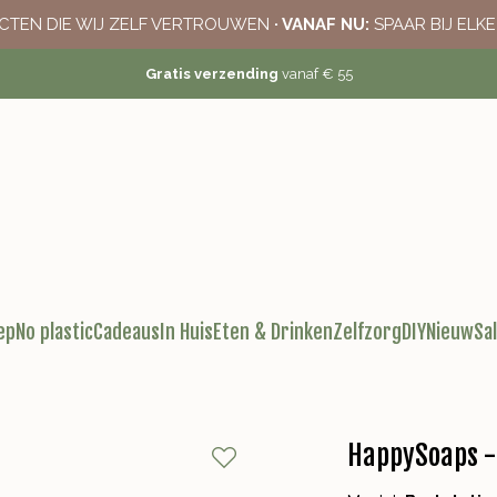
CTEN DIE WIJ ZELF VERTROUWEN
· VANAF NU:
SPAAR BIJ ELK
Gratis verzending
vanaf € 55
ep
No plastic
Cadeaus
In Huis
Eten & Drinken
Zelfzorg
DIY
Nieuw
Sa
HappySoaps - 