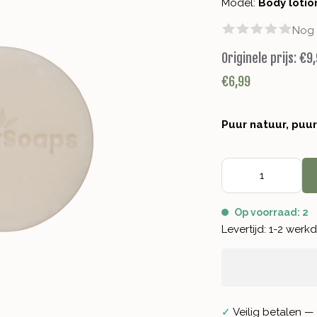
Model:
Body lotio
Nog 
Originele prijs:
€9,
€6,99
Puur natuur, puu
Op voorraad: 2
Levertijd: 1-2 wer
✓
Veilig betalen — 