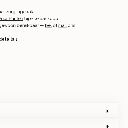
met zorg ingepakt
Puur Punten
bij elke aankoop
n gewoon bereikbaar —
bel
of
mail
ons
details ↓