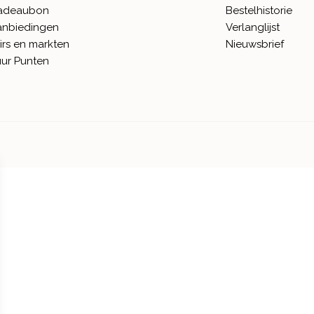
adeaubon
Bestelhistorie
anbiedingen
Verlanglijst
irs en markten
Nieuwsbrief
ur Punten