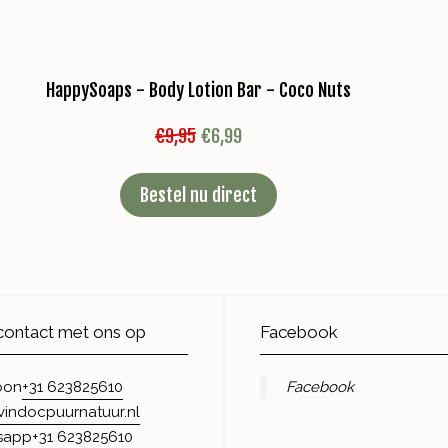
HappySoaps - Body Lotion Bar - Coco Nuts
€
9,95
€
6,99
Bestel nu direct
ontact met ons op
Facebook
+31 623825610
Facebook
oon
vindocpuurnatuur.nl
+31 623825610
sapp