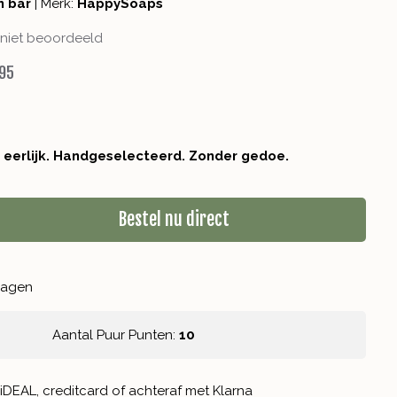
n bar
|
Merk:
HappySoaps
niet beoordeeld
95
r eerlijk. Handgeselecteerd. Zonder gedoe.
Bestel nu direct
kdagen
Aantal Puur Punten:
10
iDEAL, creditcard of achteraf met Klarna