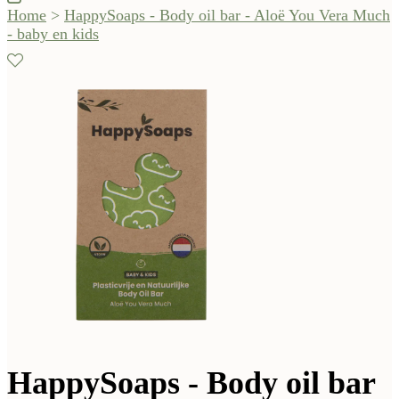
Home
>
HappySoaps - Body oil bar - Aloë You Vera Much
- baby en kids
HappySoaps - Body oil bar