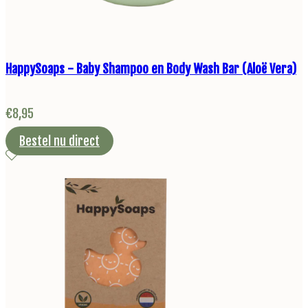
HappySoaps - Baby Shampoo en Body Wash Bar (Aloë Vera)
€
8,95
Bestel nu direct