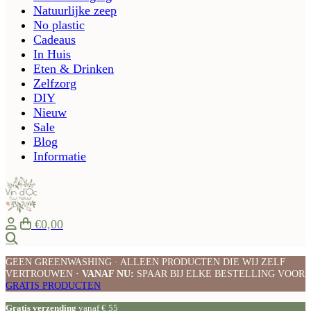
Natuurlijke zeep
No plastic
Cadeaus
In Huis
Eten & Drinken
Zelfzorg
DIY
Nieuw
Sale
Blog
Informatie
€0,00
Zoeken
GEEN GREENWASHING · ALLEEN PRODUCTEN DIE WIJ ZELF
VERTROUWEN
· VANAF NU:
SPAAR BIJ ELKE BESTELLING VOOR
GRATIS PRODUCTEN
Gratis verzending
vanaf € 55