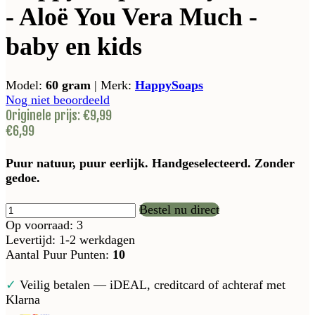
- Aloë You Vera Much -
baby en kids
Model:
60 gram
|
Merk:
HappySoaps
Nog niet beoordeeld
Originele prijs:
€9,99
€6,99
Puur natuur, puur eerlijk. Handgeselecteerd. Zonder
gedoe.
Bestel nu direct
Op voorraad: 3
Levertijd: 1-2 werkdagen
Aantal Puur Punten:
10
✓
Veilig betalen — iDEAL, creditcard of achteraf met
Klarna