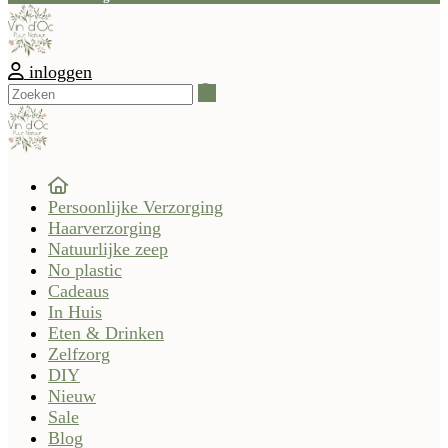
inloggen
Zoeken
Persoonlijke Verzorging
Haarverzorging
Natuurlijke zeep
No plastic
Cadeaus
In Huis
Eten & Drinken
Zelfzorg
DIY
Nieuw
Sale
Blog