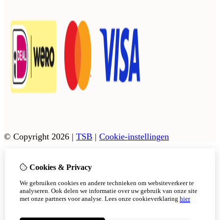
© Copyright 2026
|
TSB
|
Cookie-instellingen
Cookies & Privacy
Vanaf 17 augustus zijn onze afhaalpunten in Tholen en
Scherpenisse weer geopend.
We gebruiken cookies en andere technieken om websiteverkeer te
In Sint Philipsland kan er op afsppraak afgehaald worden.
analyseren. Ook delen we informatie over uw gebruik van onze site
met onze partners voor analyse.
Lees onze cookieverklaring
hier
Niet meer tonen