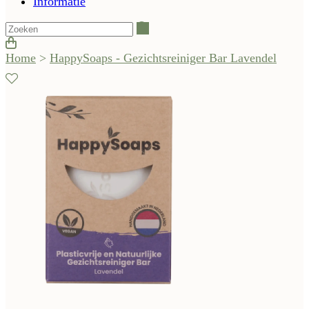
Informatie
Zoeken
Home
>
HappySoaps - Gezichtsreiniger Bar Lavendel