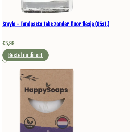
Smyle - Tandpasta tabs zonder fluor flesje (65st.)
€
5,99
Bestel nu direct