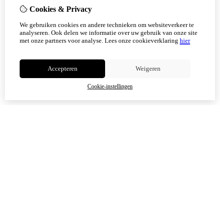
weer mogelijk.
Cookies & Privacy
Vanaf 17 augustus zijn alle afhaalpunten (Tholen en
We gebruiken cookies en andere technieken om websiteverkeer te
Scherpenisse) weer geopend.
analyseren. Ook delen we informatie over uw gebruik van onze site
met onze partners voor analyse.
Lees onze cookieverklaring
hier
Niet meer tonen
Accepteren
Weigeren
OK
Cookie-instellingen