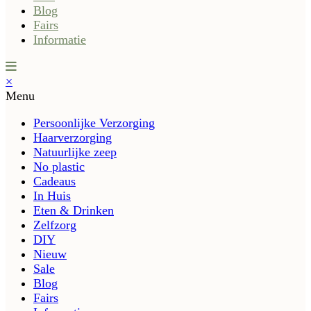
Blog
Fairs
Informatie
×
Menu
Persoonlijke Verzorging
Haarverzorging
Natuurlijke zeep
No plastic
Cadeaus
In Huis
Eten & Drinken
Zelfzorg
DIY
Nieuw
Sale
Blog
Fairs