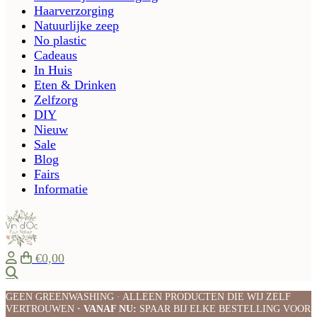
Haarverzorging
Natuurlijke zeep
No plastic
Cadeaus
In Huis
Eten & Drinken
Zelfzorg
DIY
Nieuw
Sale
Blog
Fairs
Informatie
€0,00
Zoeken
GEEN GREENWASHING · ALLEEN PRODUCTEN DIE WIJ ZELF
VERTROUWEN
· VANAF NU:
SPAAR BIJ ELKE BESTELLING VOOR