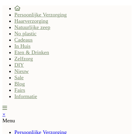
Persoonlijke Verzorging
Haarverzorging
Natuurlijke zeep
No plastic
Cadeaus
In Huis
Eten & Drinken
Zelfzorg
DIY
Nieuw
Sale
Blog
Fairs
Informatie
×
Menu
Persoonlijke Verzorging