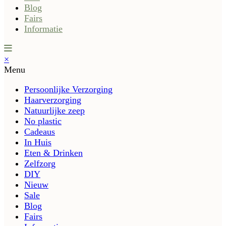
Blog
Fairs
Informatie
×
Menu
Persoonlijke Verzorging
Haarverzorging
Natuurlijke zeep
No plastic
Cadeaus
In Huis
Eten & Drinken
Zelfzorg
DIY
Nieuw
Sale
Blog
Fairs