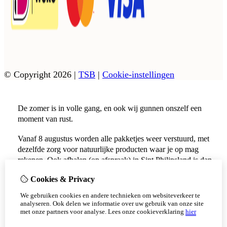
© Copyright 2026
|
TSB
|
Cookie-instellingen
De zomer is in volle gang, en ook wij gunnen onszelf een
moment van rust.
Vanaf 8 augustus worden alle pakketjes weer verstuurd, met
dezelfde zorg voor natuurlijke producten waar je op mag
rekenen. Ook afhalen (op afspraak) in Sint Philipsland is dan
weer mogelijk.
Cookies & Privacy
Vanaf 17 augustus zijn alle afhaalpunten (Tholen en
We gebruiken cookies en andere technieken om websiteverkeer te
Scherpenisse) weer geopend.
analyseren. Ook delen we informatie over uw gebruik van onze site
met onze partners voor analyse.
Lees onze cookieverklaring
hier
Niet meer tonen