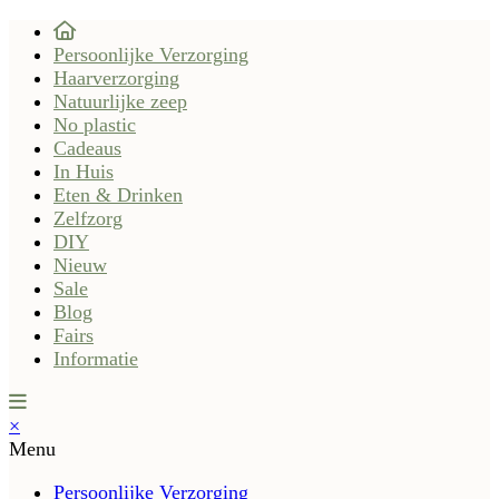
Persoonlijke Verzorging
Haarverzorging
Natuurlijke zeep
No plastic
Cadeaus
In Huis
Eten & Drinken
Zelfzorg
DIY
Nieuw
Sale
Blog
Fairs
Informatie
×
Menu
Persoonlijke Verzorging