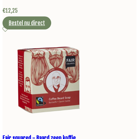
€
12,25
Bestel nu direct
Fair squared - Baard zeep koffie