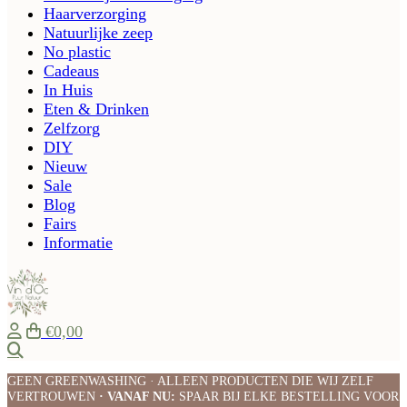
Haarverzorging
Natuurlijke zeep
No plastic
Cadeaus
In Huis
Eten & Drinken
Zelfzorg
DIY
Nieuw
Sale
Blog
Fairs
Informatie
€0,00
Zoeken
GEEN GREENWASHING · ALLEEN PRODUCTEN DIE WIJ ZELF
VERTROUWEN
· VANAF NU:
SPAAR BIJ ELKE BESTELLING VOOR