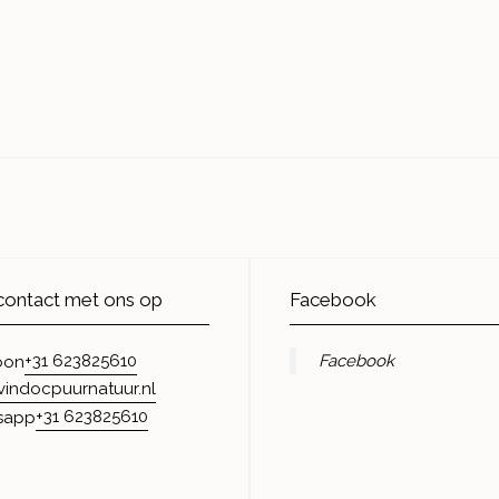
ontact met ons op
Facebook
+31 623825610
Facebook
oon
vindocpuurnatuur.nl
+31 623825610
sapp