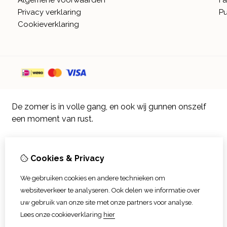
Algemene voorwaarden
Fa
Privacy verklaring
Pu
Cookieverklaring
De zomer is in volle gang, en ook wij gunnen onszelf
een moment van rust.
Vanaf 8 augustus worden alle pakketjes weer
verstuurd, met dezelfde zorg voor natuurlijke
Cookies & Privacy
producten waar je op mag rekenen. Ook afhalen (op
afspraak) in Sint Philipsland is dan weer mogelijk.
We gebruiken cookies en andere technieken om
websiteverkeer te analyseren. Ook delen we informatie over
Vanaf 17 augustus zijn alle afhaalpunten (Tholen en
uw gebruik van onze site met onze partners voor analyse.
Scherpenisse) weer geopend.
Lees onze cookieverklaring
hier