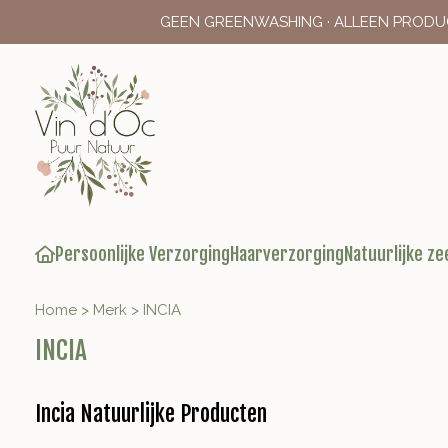
GEEN GREENWASHING · ALLEEN PRODU
Persoonlijke Verzorging
Haarverzorging
Natuurlijke ze
Home
>
Merk
>
INCIA
INCIA
Incia Natuurlijke Producten