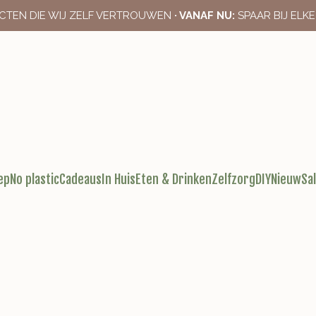
CTEN DIE WIJ ZELF VERTROUWEN
· VANAF NU:
SPAAR BIJ ELK
ep
No plastic
Cadeaus
In Huis
Eten & Drinken
Zelfzorg
DIY
Nieuw
Sa