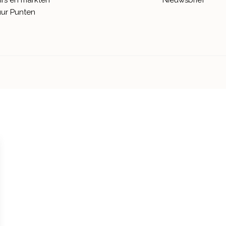
irs en markten
Nieuwsbrief
ur Punten