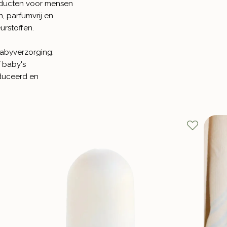
roducten voor mensen
n, parfumvrij en
urstoffen.
babyverzorging:
ef baby's
oduceerd en