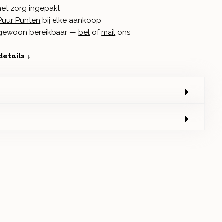
met zorg ingepakt
Puur Punten
bij elke aankoop
n gewoon bereikbaar —
bel
of
mail
ons
details ↓