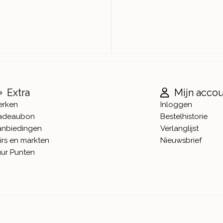
Extra
Mijn acco
erken
Inloggen
adeaubon
Bestelhistorie
anbiedingen
Verlanglijst
irs en markten
Nieuwsbrief
ur Punten