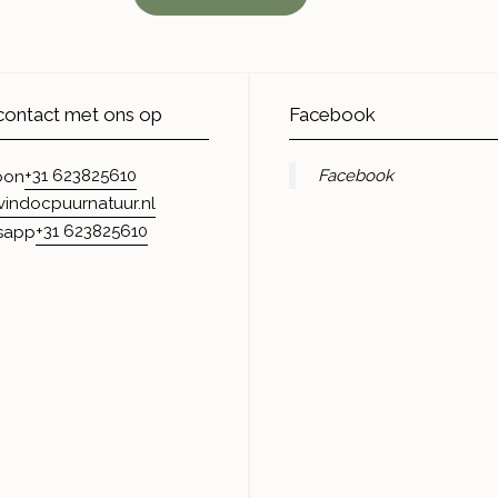
ontact met ons op
Facebook
+31 623825610
Facebook
oon
vindocpuurnatuur.nl
+31 623825610
sapp