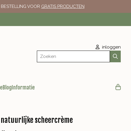
E BESTELLING VOOR
GRATIS PRODUCTEN
inloggen
Zoeken
le
Blog
Informatie
 natuurlijke scheercrème