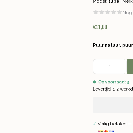
Model:
tube
|
Merk
Nog 
€11,00
Puur natuur, puu
Op voorraad: 3
Levertijd: 1-2 wer
✓
Veilig betalen — 