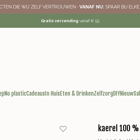
CTEN DIE WIJ ZELF VERTROUWEN
· VANAF NU:
SPAAR BIJ ELK
Gratis verzending
vanaf € 55
ep
No plastic
Cadeaus
In Huis
Eten & Drinken
Zelfzorg
DIY
Nieuw
Sa
kaerel 100 %