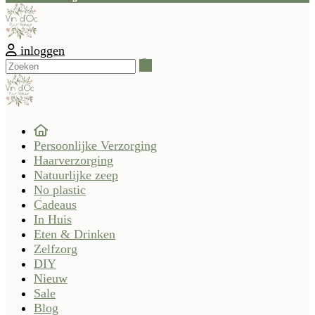
inloggen
Zoeken
Persoonlijke Verzorging
Haarverzorging
Natuurlijke zeep
No plastic
Cadeaus
In Huis
Eten & Drinken
Zelfzorg
DIY
Nieuw
Sale
Blog