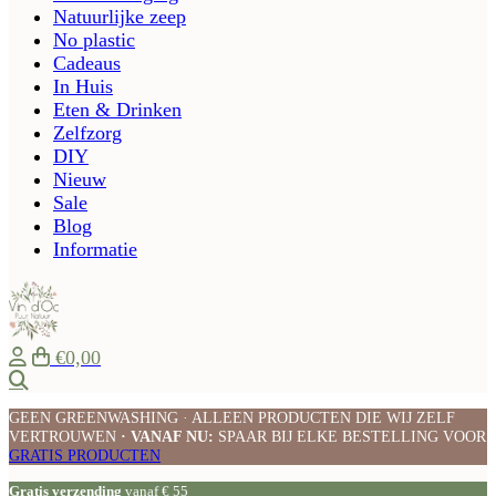
Natuurlijke zeep
No plastic
Cadeaus
In Huis
Eten & Drinken
Zelfzorg
DIY
Nieuw
Sale
Blog
Informatie
€0,00
Zoeken
GEEN GREENWASHING · ALLEEN PRODUCTEN DIE WIJ ZELF
VERTROUWEN
· VANAF NU:
SPAAR BIJ ELKE BESTELLING VOOR
GRATIS PRODUCTEN
Gratis verzending
vanaf € 55