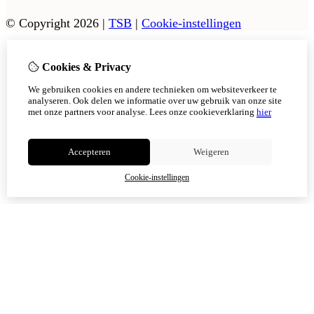
© Copyright 2026
|
TSB
|
Cookie-instellingen
Cookies & Privacy
Vanaf 17 augustus zijn onze afhaalpunten in Tholen en
Scherpenisse weer geopend.
We gebruiken cookies en andere technieken om websiteverkeer te
In Sint Philipsland kan er op afsppraak afgehaals worden,
analyseren. Ook delen we informatie over uw gebruik van onze site
met onze partners voor analyse.
Lees onze cookieverklaring
hier
Niet meer tonen
Accepteren
Weigeren
OK
Cookie-instellingen