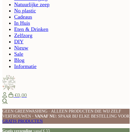
Natuurlijke zeep
No plastic
Cadeaus
In Huis
Eten & Drinken
Zelfzorg
DIY
Nieuw
Sale
Blog
Informatie
€0,00
Zoeken
GEEN GREENWASHING · ALLEEN PRODUCTEN DIE WIJ ZELF
VERTROUWEN
· VANAF NU:
SPAAR BIJ ELKE BESTELLING VOOR
GRATIS PRODUCTEN
Gratis verzending
vanaf € 55