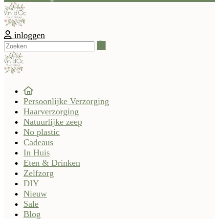
inloggen
Zoeken
Persoonlijke Verzorging
Haarverzorging
Natuurlijke zeep
No plastic
Cadeaus
In Huis
Eten & Drinken
Zelfzorg
DIY
Nieuw
Sale
Blog