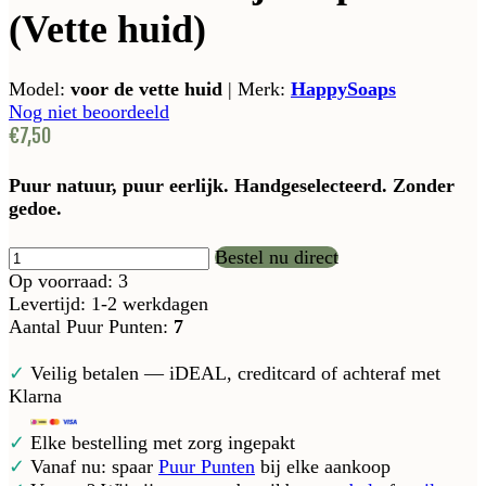
(Vette huid)
Model:
voor de vette huid
|
Merk:
HappySoaps
Nog niet beoordeeld
€7,50
Puur natuur, puur eerlijk. Handgeselecteerd. Zonder
gedoe.
Bestel nu direct
Op voorraad: 3
Levertijd: 1-2 werkdagen
Aantal Puur Punten:
7
✓
Veilig betalen — iDEAL, creditcard of achteraf met
Klarna
✓
Elke bestelling met zorg ingepakt
✓
Vanaf nu: spaar
Puur Punten
bij elke aankoop