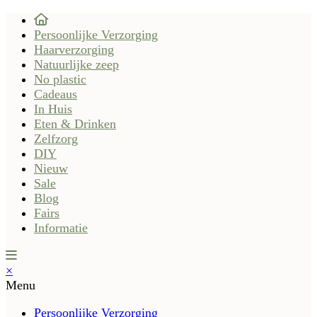
Persoonlijke Verzorging
Haarverzorging
Natuurlijke zeep
No plastic
Cadeaus
In Huis
Eten & Drinken
Zelfzorg
DIY
Nieuw
Sale
Blog
Fairs
Informatie
×
Menu
Persoonlijke Verzorging