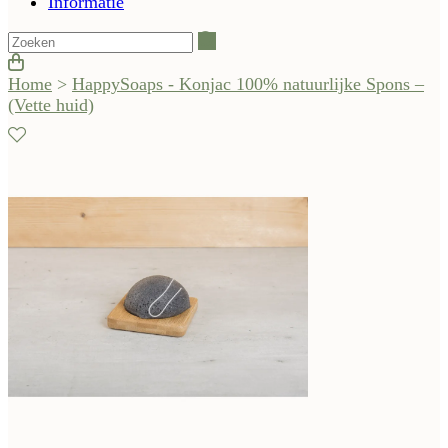
Informatie
Zoeken
Home
>
HappySoaps - Konjac 100% natuurlijke Spons –
(Vette huid)