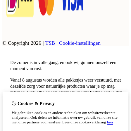
© Copyright 2026
|
TSB
|
Cookie-instellingen
De zomer is in volle gang, en ook wij gunnen onszelf een
moment van rust.
Vanaf 8 augustus worden alle pakketjes weer verstuurd, met
dezelfde zorg voor natuurlijke producten waar je op mag
rekenen. Ook afhalen (op afspraak) in Sint Philipsland is dan
weer mogelijk.
Cookies & Privacy
Vanaf 17 augustus zijn alle afhaalpunten (Tholen en
We gebruiken cookies en andere technieken om websiteverkeer te
Scherpenisse) weer geopend.
analyseren. Ook delen we informatie over uw gebruik van onze site
met onze partners voor analyse.
Lees onze cookieverklaring
hier
Niet meer tonen