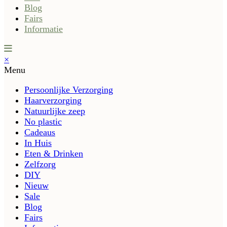
Blog
Fairs
Informatie
×
Menu
Persoonlijke Verzorging
Haarverzorging
Natuurlijke zeep
No plastic
Cadeaus
In Huis
Eten & Drinken
Zelfzorg
DIY
Nieuw
Sale
Blog
Fairs