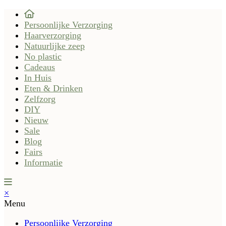
Persoonlijke Verzorging
Haarverzorging
Natuurlijke zeep
No plastic
Cadeaus
In Huis
Eten & Drinken
Zelfzorg
DIY
Nieuw
Sale
Blog
Fairs
Informatie
×
Menu
Persoonlijke Verzorging