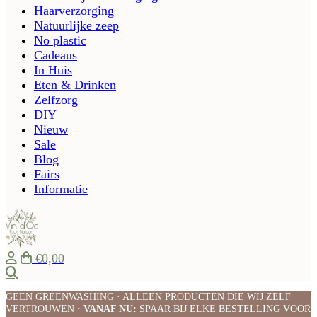
Haarverzorging
Natuurlijke zeep
No plastic
Cadeaus
In Huis
Eten & Drinken
Zelfzorg
DIY
Nieuw
Sale
Blog
Fairs
Informatie
€0,00
Zoeken
GEEN GREENWASHING · ALLEEN PRODUCTEN DIE WIJ ZELF
VERTROUWEN
· VANAF NU:
SPAAR BIJ ELKE BESTELLING VOOR