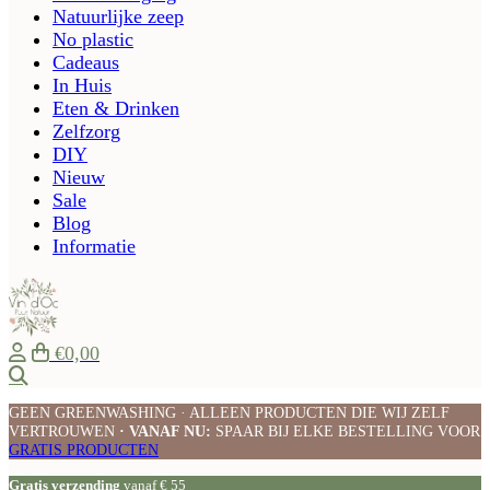
Natuurlijke zeep
No plastic
Cadeaus
In Huis
Eten & Drinken
Zelfzorg
DIY
Nieuw
Sale
Blog
Informatie
€0,00
Zoeken
GEEN GREENWASHING · ALLEEN PRODUCTEN DIE WIJ ZELF
VERTROUWEN
· VANAF NU:
SPAAR BIJ ELKE BESTELLING VOOR
GRATIS PRODUCTEN
Gratis verzending
vanaf € 55