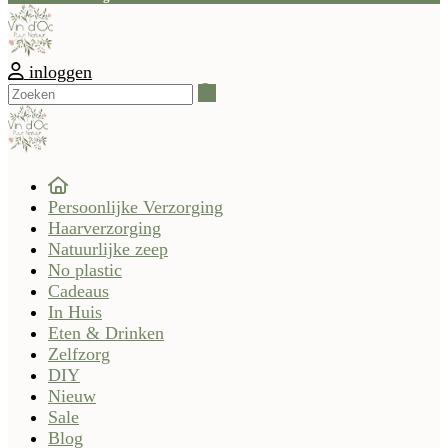
inloggen
Zoeken
Persoonlijke Verzorging
Haarverzorging
Natuurlijke zeep
No plastic
Cadeaus
In Huis
Eten & Drinken
Zelfzorg
DIY
Nieuw
Sale
Blog