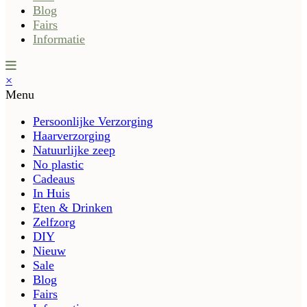
Blog
Fairs
Informatie
×
Menu
Persoonlijke Verzorging
Haarverzorging
Natuurlijke zeep
No plastic
Cadeaus
In Huis
Eten & Drinken
Zelfzorg
DIY
Nieuw
Sale
Blog
Fairs