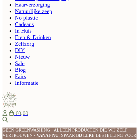
Haarverzorging
Natuurlijke zeep
No plastic
Cadeaus
In Huis
Eten & Drinken
Zelfzorg
DIY
Nieuw
Sale
Blog
Fairs
Informatie
€0,00
Zoeken
GEEN GREENWASHING · ALLEEN PRODUCTEN DIE WIJ ZELF
VERTROUWEN
· VANAF NU:
SPAAR BIJ ELKE BESTELLING VOOR