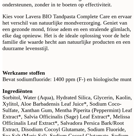
ondersteunen, zonder in te boeten op effectiviteit.
Kies voor Lavera BIO Tandpasta Complete Care en ervaar
het verschil van natuurlijke mondverzorging. Geniet van
een gezonde mond, frisse adem en een stralende glimlach,
elke dag opnieuw. Het is de ideale oplossing voor de hele
familie die waarde hecht aan natuurlijke producten en een
duurzame levensstijl.
Werkzame stoffen
Bevat sodiumfluoride: 1400 ppm (F-) en biologische munt
Ingrediënten
Sorbitol, Water (Aqua), Hydrated Silica, Glycerin, Kaolin,
Xylitol, Aloe Barbadensis Leaf Juice*, Sodium Coco-
Sulfate, Xanthan Gum, Mentha Piperita (Peppermint) Leaf
Extract*, Salvia Officinalis (Sage) Leaf Extract*, Melissa
Officinalis Leaf Extract*, Salvadora Persica Bark/Root
Extract, Disodium Cocoyl Glutamate, Sodium Fluoride,
Sea Salt (Maris Sal), Sodium Cocoyl Glutamate, Sodium