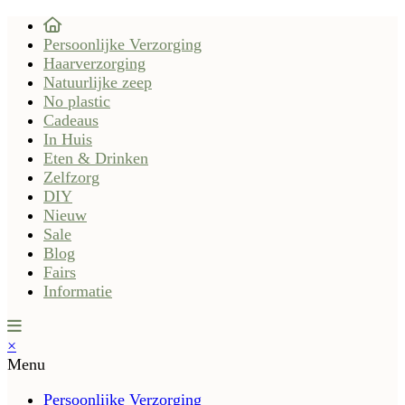
Persoonlijke Verzorging
Haarverzorging
Natuurlijke zeep
No plastic
Cadeaus
In Huis
Eten & Drinken
Zelfzorg
DIY
Nieuw
Sale
Blog
Fairs
Informatie
×
Menu
Persoonlijke Verzorging