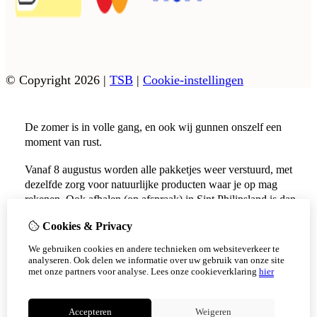
© Copyright 2026
|
TSB
|
Cookie-instellingen
De zomer is in volle gang, en ook wij gunnen onszelf een
moment van rust.
Vanaf 8 augustus worden alle pakketjes weer verstuurd, met
dezelfde zorg voor natuurlijke producten waar je op mag
rekenen. Ook afhalen (op afspraak) in Sint Philipsland is dan
weer mogelijk.
Cookies & Privacy
Vanaf 17 augustus zijn alle afhaalpunten (Tholen en
We gebruiken cookies en andere technieken om websiteverkeer te
Scherpenisse) weer geopend.
analyseren. Ook delen we informatie over uw gebruik van onze site
met onze partners voor analyse.
Lees onze cookieverklaring
hier
Niet meer tonen
Accepteren
Weigeren