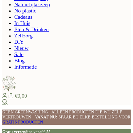
Natuurlijke zeep
No plastic
Cadeaus
In Huis
Eten & Drinken
Zelfzorg
DIY
Nieuw
Sale
Blog
Informatie
€0,00
Zoeken
GEEN GREENWASHING · ALLEEN PRODUCTEN DIE WIJ ZELF
VERTROUWEN
· VANAF NU:
SPAAR BIJ ELKE BESTELLING VOOR
GRATIS PRODUCTEN
Gratis verzending
vanaf € 55