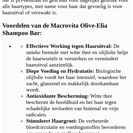
bar is pH-neutraal en geschikt voor dagelijks gebruik voor
alle haartypes, met name voor haar dat gevoelig is voor
haaruitval of verzwakt is.
Voordelen van de Macrovita Olive-Elia
Shampoo Bar:
Effectieve Werking tegen Haaruitval:
De
unieke formule met witte thee en olijfolie helpt
de haarwortels te versterken en vermindert
haaruitval aanzienlijk.
Diepe Voeding en Hydratatie:
Biologische
olijfolie voedt het haar intensief, waardoor het
zacht, glanzend en makkelijk doorkambaar
wordt.
Antioxidante Bescherming:
Witte thee
beschermt de hoofdhuid en het haar tegen
schadelijke invloeden van buitenaf en vrije
radicalen.
Stimuleert Haargroei:
De verbeterde
bloedcirculatie en voedingsstoffen bevorderen