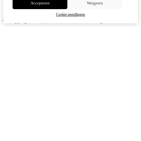
Accepteren
Weigeren
Cookie-instellingen
© Copyright 2026
|
TSB
|
Cookie-instellingen