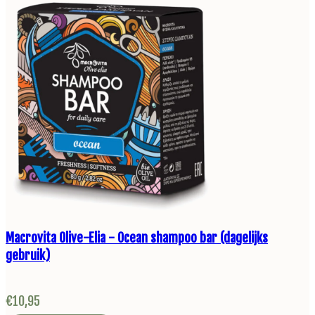
Macrovita Olive-Elia - Ocean shampoo bar (dagelijks
gebruik)
€
10,95