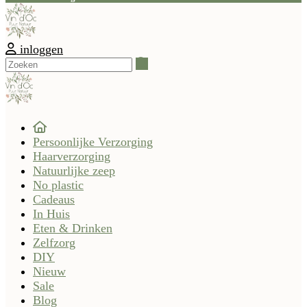
inloggen
Zoeken
Persoonlijke Verzorging
Haarverzorging
Natuurlijke zeep
No plastic
Cadeaus
In Huis
Eten & Drinken
Zelfzorg
DIY
Nieuw
Sale
Blog