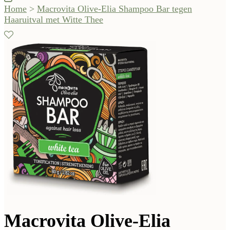
Home
>
Macrovita Olive-Elia Shampoo Bar tegen
Haaruitval met Witte Thee
Macrovita Olive-Elia