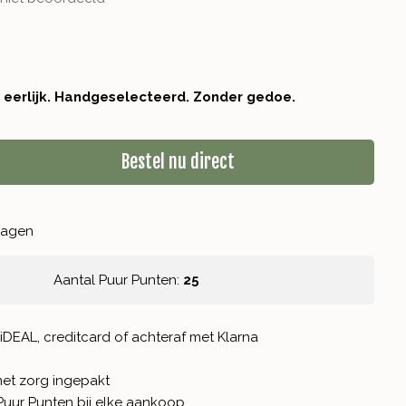
r eerlijk. Handgeselecteerd. Zonder gedoe.
Bestel nu direct
kdagen
Aantal Puur Punten:
25
iDEAL, creditcard of achteraf met Klarna
met zorg ingepakt
Puur Punten
bij elke aankoop