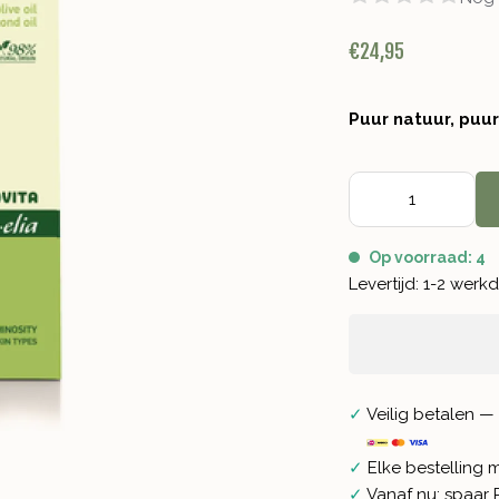
€24,95
Puur natuur, puu
Op voorraad: 4
Levertijd: 1-2 wer
✓
Veilig betalen — 
✓
Elke bestelling 
✓
Vanaf nu: spaar