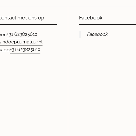
ontact met ons op
Facebook
+31 623825610
Facebook
oon
vindocpuurnatuur.nl
+31 623825610
sapp