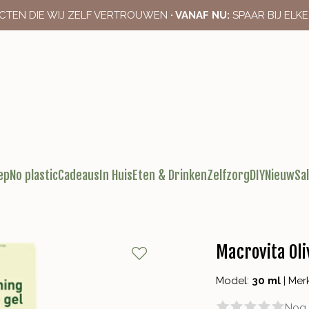
CTEN DIE WIJ ZELF VERTROUWEN
· VANAF NU:
SPAAR BIJ ELK
ep
No plastic
Cadeaus
In Huis
Eten & Drinken
Zelfzorg
DIY
Nieuw
Sa
Macrovita Oli
Model:
30 ml
|
Mer
Nog 