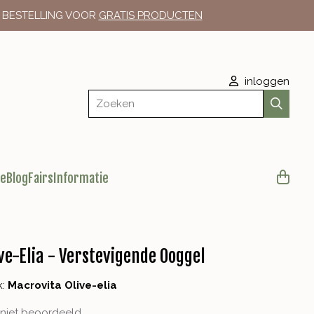
E BESTELLING VOOR
GRATIS PRODUCTEN
inloggen
Zoeken
le
Blog
Fairs
Informatie
ve-Elia - Verstevigende Ooggel
k:
Macrovita Olive-elia
niet beoordeeld