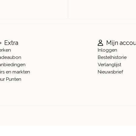
Extra
Mijn acco
erken
Inloggen
adeaubon
Bestelhistorie
anbiedingen
Verlanglijst
irs en markten
Nieuwsbrief
ur Punten