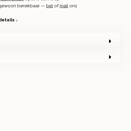
n gewoon bereikbaar —
bel
of
mail
ons
details ↓