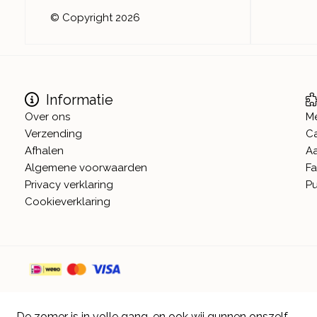
© Copyright 2026
Informatie
Over ons
M
Verzending
C
Afhalen
A
Algemene voorwaarden
Fa
Privacy verklaring
Pu
Cookieverklaring
De zomer is in volle gang, en ook wij gunnen onszelf