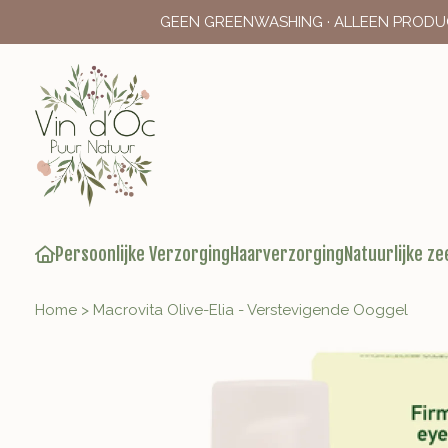
GEEN GREENWASHING · ALLEEN PRODU
Persoonlijke Verzorging
Haarverzorging
Natuurlijke ze
Home
>
Macrovita Olive-Elia - Verstevigende Ooggel