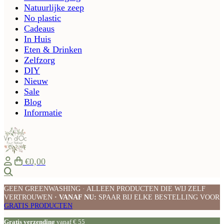
Natuurlijke zeep
No plastic
Cadeaus
In Huis
Eten & Drinken
Zelfzorg
DIY
Nieuw
Sale
Blog
Informatie
€0,00
Zoeken
GEEN GREENWASHING · ALLEEN PRODUCTEN DIE WIJ ZELF
VERTROUWEN
· VANAF NU:
SPAAR BIJ ELKE BESTELLING VOOR
GRATIS PRODUCTEN
Gratis verzending
vanaf € 55