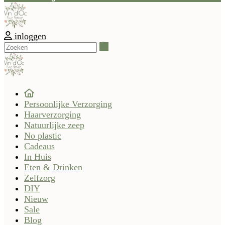
inloggen
Zoeken
Persoonlijke Verzorging
Haarverzorging
Natuurlijke zeep
No plastic
Cadeaus
In Huis
Eten & Drinken
Zelfzorg
DIY
Nieuw
Sale
Blog