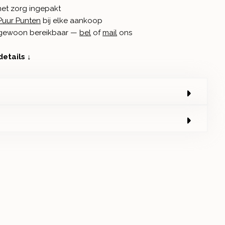
met zorg ingepakt
Puur Punten
bij elke aankoop
n gewoon bereikbaar —
bel
of
mail
ons
details ↓