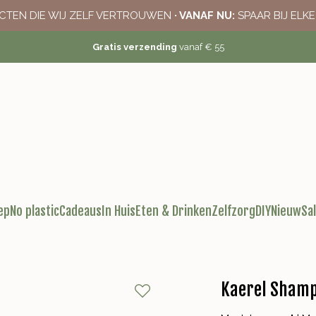
CTEN DIE WIJ ZELF VERTROUWEN
· VANAF NU:
SPAAR BIJ ELK
Gratis verzending
vanaf € 55
ep
No plastic
Cadeaus
In Huis
Eten & Drinken
Zelfzorg
DIY
Nieuw
Sa
Kaerel Shamp