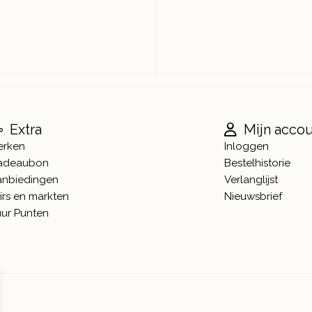
Extra
Mijn acco
erken
Inloggen
adeaubon
Bestelhistorie
anbiedingen
Verlanglijst
irs en markten
Nieuwsbrief
ur Punten