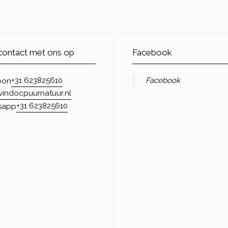
ontact met ons op
Facebook
+31 623825610
Facebook
oon
vindocpuurnatuur.nl
+31 623825610
sapp