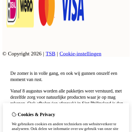
© Copyright 2026
|
TSB
|
Cookie-instellingen
De zomer is in volle gang, en ook wij gunnen onszelf een
moment van rust.
Vanaf 8 augustus worden alle pakketjes weer verstuurd, met
dezelfde zorg voor natuurlijke producten waar je op mag
rekenen. Ook afhalen (op afspraak) in Sint Philipsland is dan
weer mogelijk.
Cookies & Privacy
Vanaf 17 augustus zijn alle afhaalpunten (Tholen en
We gebruiken cookies en andere technieken om websiteverkeer te
Scherpenisse) weer geopend.
analyseren. Ook delen we informatie over uw gebruik van onze site