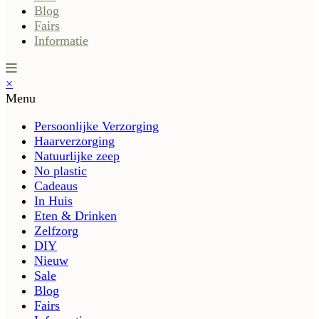
Blog
Fairs
Informatie
×
Menu
Persoonlijke Verzorging
Haarverzorging
Natuurlijke zeep
No plastic
Cadeaus
In Huis
Eten & Drinken
Zelfzorg
DIY
Nieuw
Sale
Blog
Fairs