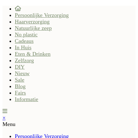
Persoonlijke Verzorging
Haarverzorging
Natuurlijke zeep
No plastic
Cadeaus
In Huis
Eten & Drinken
Zelfzorg
DIY
Nieuw
Sale
Blog
Fairs
Informatie
×
Menu
Persoonlijke Verzorging