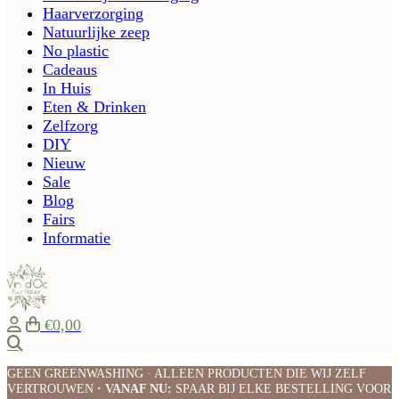
Haarverzorging
Natuurlijke zeep
No plastic
Cadeaus
In Huis
Eten & Drinken
Zelfzorg
DIY
Nieuw
Sale
Blog
Fairs
Informatie
€0,00
Zoeken
GEEN GREENWASHING · ALLEEN PRODUCTEN DIE WIJ ZELF
VERTROUWEN
· VANAF NU:
SPAAR BIJ ELKE BESTELLING VOOR