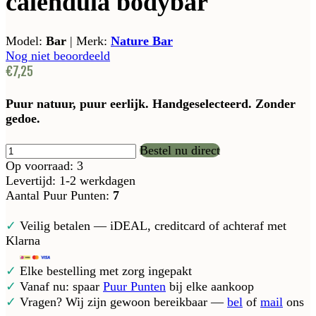
calendula bodybar
Model:
Bar
|
Merk:
Nature Bar
Nog niet beoordeeld
€7,25
Puur natuur, puur eerlijk. Handgeselecteerd. Zonder
gedoe.
Bestel nu direct
Op voorraad: 3
Levertijd: 1-2 werkdagen
Aantal Puur Punten:
7
✓
Veilig betalen — iDEAL, creditcard of achteraf met
Klarna
✓
Elke bestelling met zorg ingepakt
✓
Vanaf nu: spaar
Puur Punten
bij elke aankoop
✓
Vragen? Wij zijn gewoon bereikbaar —
bel
of
mail
ons