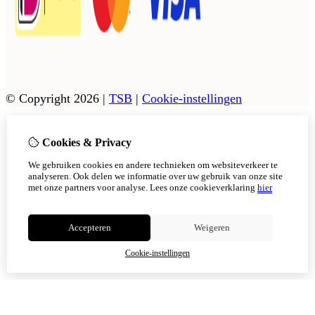
© Copyright 2026
|
TSB
|
Cookie-instellingen
Cookies & Privacy
Vanaf 17 augustus zijn onze afhaalpunten in Tholen en
Scherpenisse weer geopend.
We gebruiken cookies en andere technieken om websiteverkeer te
In Sint Philipsland kan er op afsppraak afgehaals worden,
analyseren. Ook delen we informatie over uw gebruik van onze site
met onze partners voor analyse.
Lees onze cookieverklaring
hier
Niet meer tonen
Accepteren
Weigeren
OK
Cookie-instellingen