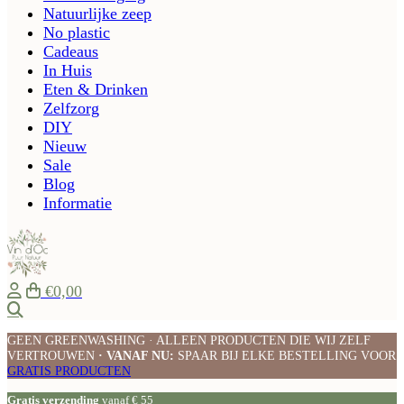
Natuurlijke zeep
No plastic
Cadeaus
In Huis
Eten & Drinken
Zelfzorg
DIY
Nieuw
Sale
Blog
Informatie
€0,00
Zoeken
GEEN GREENWASHING · ALLEEN PRODUCTEN DIE WIJ ZELF
VERTROUWEN
· VANAF NU:
SPAAR BIJ ELKE BESTELLING VOOR
GRATIS PRODUCTEN
Gratis verzending
vanaf € 55