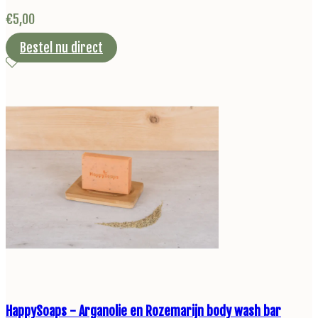
€
5,00
Bestel nu direct
HappySoaps - Arganolie en Rozemarijn body wash bar