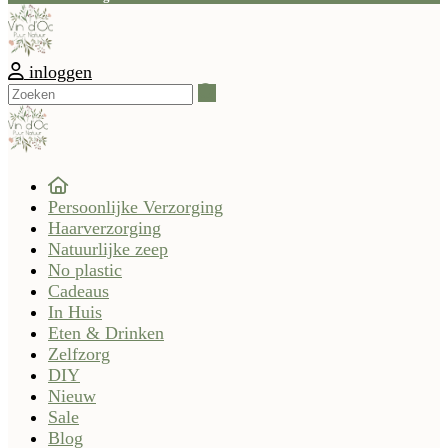
inloggen
Zoeken
Persoonlijke Verzorging
Haarverzorging
Natuurlijke zeep
No plastic
Cadeaus
In Huis
Eten & Drinken
Zelfzorg
DIY
Nieuw
Sale
Blog