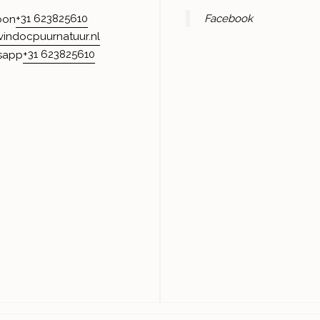
+31 623825610
Facebook
oon
vindocpuurnatuur.nl
+31 623825610
sapp