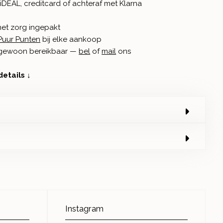
iDEAL, creditcard of achteraf met Klarna
met zorg ingepakt
Puur Punten
bij elke aankoop
n gewoon bereikbaar —
bel
of
mail
ons
details ↓
Instagram