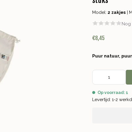
stuks
Model:
2 zakjes
|
M
Nog 
€8,45
Puur natuur, puu
Op voorraad: 1
Levertijd: 1-2 wer