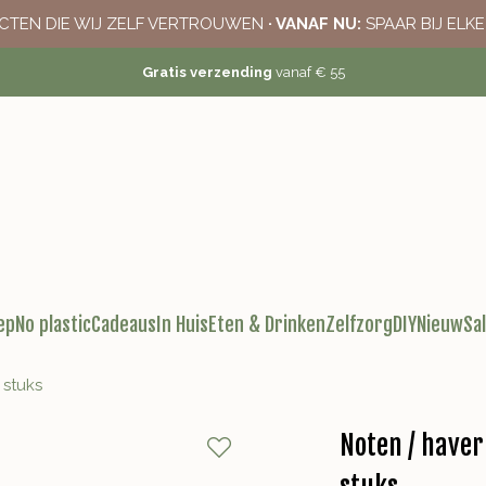
CTEN DIE WIJ ZELF VERTROUWEN
· VANAF NU:
SPAAR BIJ ELK
Gratis verzending
vanaf € 55
ep
No plastic
Cadeaus
In Huis
Eten & Drinken
Zelfzorg
DIY
Nieuw
Sa
 stuks
Noten / haver