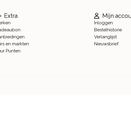
Extra
Mijn acco
erken
Inloggen
adeaubon
Bestelhistorie
anbiedingen
Verlanglijst
irs en markten
Nieuwsbrief
ur Punten