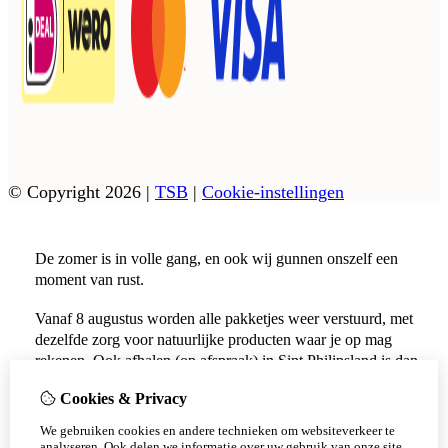
© Copyright 2026
|
TSB
|
Cookie-instellingen
De zomer is in volle gang, en ook wij gunnen onszelf een
moment van rust.
Vanaf 8 augustus worden alle pakketjes weer verstuurd, met
dezelfde zorg voor natuurlijke producten waar je op mag
rekenen. Ook afhalen (op afspraak) in Sint Philipsland is dan
weer mogelijk.
Cookies & Privacy
Vanaf 17 augustus zijn alle afhaalpunten (Tholen en
We gebruiken cookies en andere technieken om websiteverkeer te
Scherpenisse) weer geopend.
analyseren. Ook delen we informatie over uw gebruik van onze site