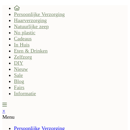
Persoonlijke Verzorging
Haarverzorging
Natuurlijke zeep
No plastic
Cadeaus
In Huis
Eten & Drinken
Zelfzorg
DIY
Nieuw
Sale
Blog
Fairs
Informatie
×
Menu
Persoonlijke Verzorging