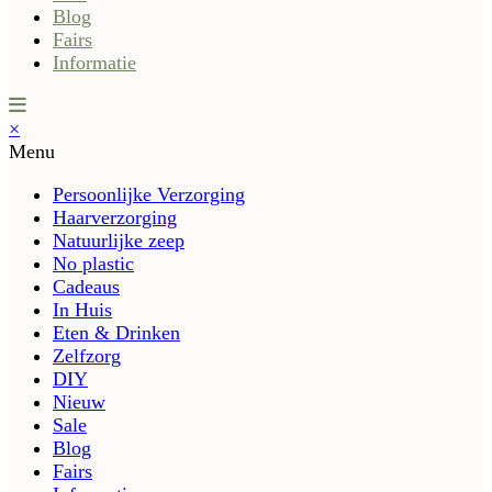
Blog
Fairs
Informatie
×
Menu
Persoonlijke Verzorging
Haarverzorging
Natuurlijke zeep
No plastic
Cadeaus
In Huis
Eten & Drinken
Zelfzorg
DIY
Nieuw
Sale
Blog
Fairs