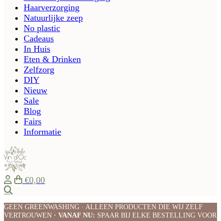
Haarverzorging
Natuurlijke zeep
No plastic
Cadeaus
In Huis
Eten & Drinken
Zelfzorg
DIY
Nieuw
Sale
Blog
Fairs
Informatie
€0,00
Zoeken
GEEN GREENWASHING · ALLEEN PRODUCTEN DIE WIJ ZELF
VERTROUWEN
· VANAF NU:
SPAAR BIJ ELKE BESTELLING VOOR