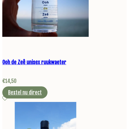
Ooh de Zeê unisex ruukwaeter
€
14,50
Bestel nu direct