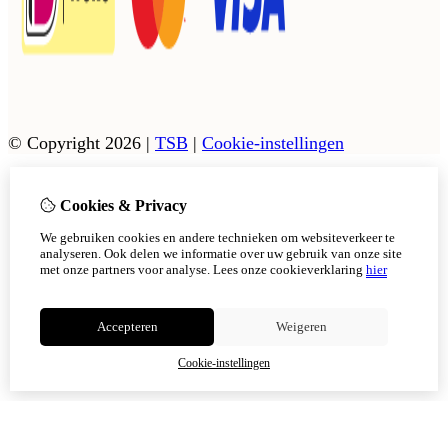
© Copyright 2026
|
TSB
|
Cookie-instellingen
Cookies & Privacy
Vanaf 17 augustus zijn onze afhaalpunten in Tholen en
Scherpenisse weer geopend.
We gebruiken cookies en andere technieken om websiteverkeer te
In Sint Philipsland kan er op afsppraak afgehaals worden,
analyseren. Ook delen we informatie over uw gebruik van onze site
met onze partners voor analyse.
Lees onze cookieverklaring
hier
Niet meer tonen
Accepteren
Weigeren
OK
Cookie-instellingen