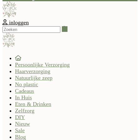
inloggen
Zoeken
Persoonlijke Verzorging
Haarverzorging
Natuurlijke zeep
No plastic
Cadeaus
In Huis
Eten & Drinken
Zelfzorg
DIY
Nieuw
Sale
Blog