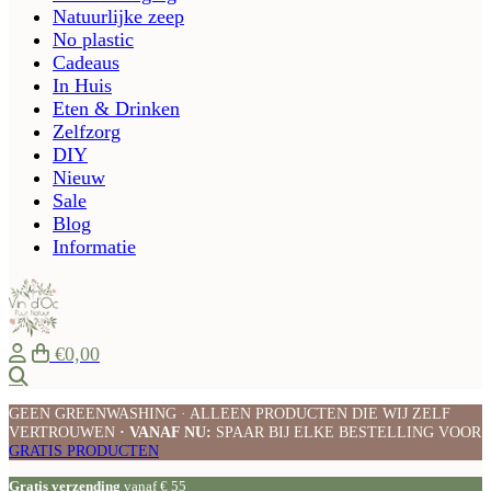
Natuurlijke zeep
No plastic
Cadeaus
In Huis
Eten & Drinken
Zelfzorg
DIY
Nieuw
Sale
Blog
Informatie
€0,00
Zoeken
GEEN GREENWASHING · ALLEEN PRODUCTEN DIE WIJ ZELF
VERTROUWEN
· VANAF NU:
SPAAR BIJ ELKE BESTELLING VOOR
GRATIS PRODUCTEN
Gratis verzending
vanaf € 55