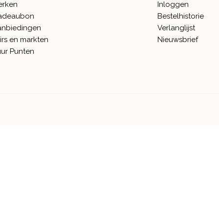
erken
Inloggen
adeaubon
Bestelhistorie
anbiedingen
Verlanglijst
irs en markten
Nieuwsbrief
ur Punten