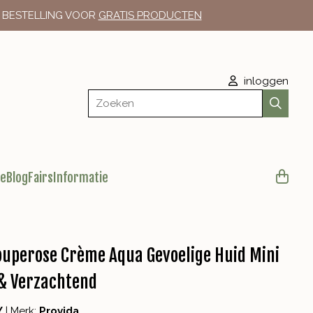
E BESTELLING VOOR
GRATIS PRODUCTEN
inloggen
Zoeken
le
Blog
Fairs
Informatie
ouperose Crème Aqua Gevoelige Huid Mini
& Verzachtend
Y
|
Merk:
Provida