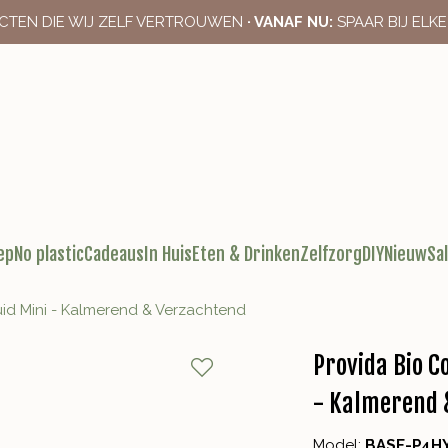
CTEN DIE WIJ ZELF VERTROUWEN
· VANAF NU:
SPAAR BIJ ELK
ep
No plastic
Cadeaus
In Huis
Eten & Drinken
Zelfzorg
DIY
Nieuw
Sa
d Mini - Kalmerend & Verzachtend
Provida Bio C
- Kalmerend 
Model:
BASE-P4H