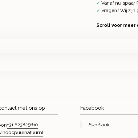
✓
Vanaf nu: spaar
✓
Vragen? Wij zij
Scroll voor meer 
ontact met ons op
Facebook
+31 623825610
Facebook
oon
vindocpuurnatuur.nl