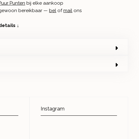
Puur Punten
bij elke aankoop
n gewoon bereikbaar —
bel
of
mail
ons
details ↓
Instagram