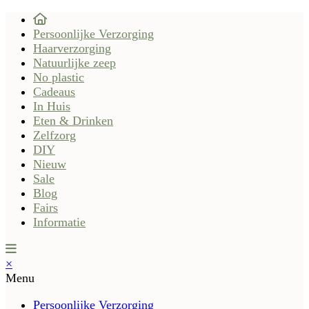
Persoonlijke Verzorging
Haarverzorging
Natuurlijke zeep
No plastic
Cadeaus
In Huis
Eten & Drinken
Zelfzorg
DIY
Nieuw
Sale
Blog
Fairs
Informatie
×
Menu
Persoonlijke Verzorging