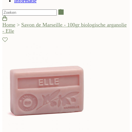
Informatie
Zoeken
Home
>
Savon de Marseille - 100gr biologische arganolie
- Elle