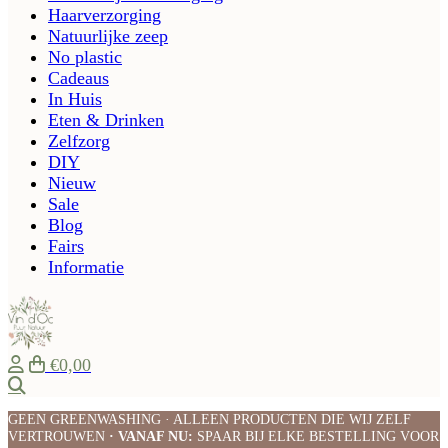
Haarverzorging
Natuurlijke zeep
No plastic
Cadeaus
In Huis
Eten & Drinken
Zelfzorg
DIY
Nieuw
Sale
Blog
Fairs
Informatie
€0,00
Zoeken
GEEN GREENWASHING · ALLEEN PRODUCTEN DIE WIJ ZELF
VERTROUWEN
· VANAF NU:
SPAAR BIJ ELKE BESTELLING VOOR