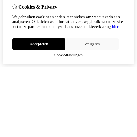
weer mogelijk.
Cookies & Privacy
Vanaf 17 augustus zijn alle afhaalpunten (Tholen en
We gebruiken cookies en andere technieken om websiteverkeer te
Scherpenisse) weer geopend.
analyseren. Ook delen we informatie over uw gebruik van onze site
met onze partners voor analyse.
Lees onze cookieverklaring
hier
Niet meer tonen
Accepteren
Weigeren
OK
Cookie-instellingen