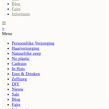
Blog
Fairs
Informatie
×
Menu
Persoonlijke Verzorging
Haarverzorging
Natuurlijke zeep
No plastic
Cadeaus
In Huis
Eten & Drinken
Zelfzorg
DIY
Nieuw
Sale
Blog
Fairs