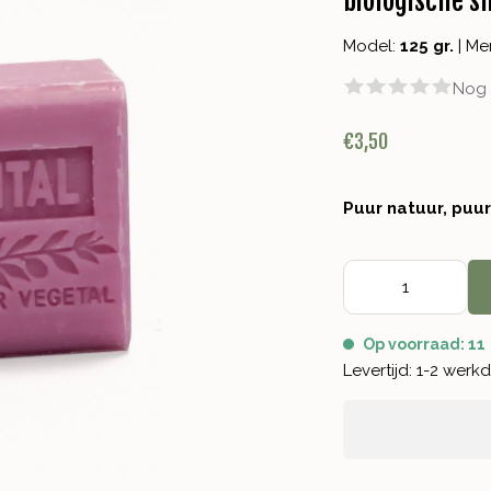
biologische s
Model:
125 gr.
|
Me
Nog 
€3,50
Puur natuur, puu
Op voorraad: 11
Levertijd: 1-2 wer