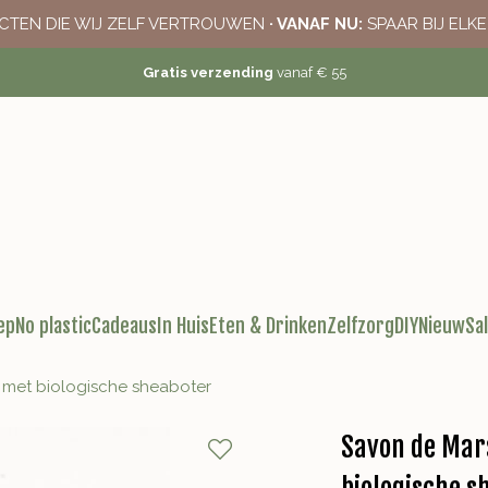
CTEN DIE WIJ ZELF VERTROUWEN
· VANAF NU:
SPAAR BIJ ELK
Gratis verzending
vanaf € 55
ep
No plastic
Cadeaus
In Huis
Eten & Drinken
Zelfzorg
DIY
Nieuw
Sa
) met biologische sheaboter
Savon de Mars