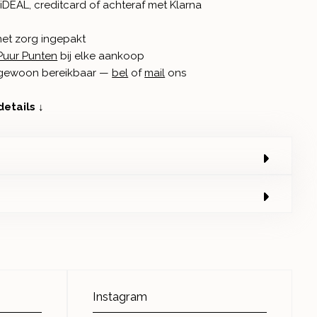
iDEAL, creditcard of achteraf met Klarna
met zorg ingepakt
Puur Punten
bij elke aankoop
n gewoon bereikbaar —
bel
of
mail
ons
details ↓
Instagram