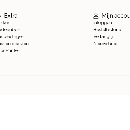
Extra
Mijn acco
erken
Inloggen
adeaubon
Bestelhistorie
anbiedingen
Verlanglijst
irs en markten
Nieuwsbrief
ur Punten