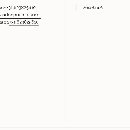
+31 623825610
Facebook
oon
vindocpuurnatuur.nl
+31 623825610
sapp