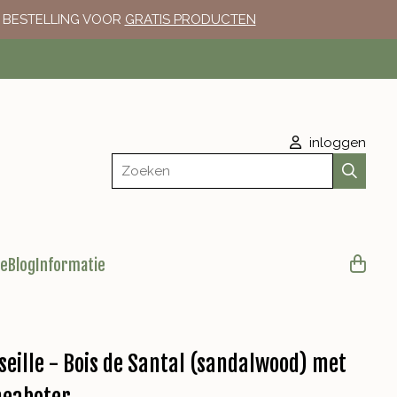
E BESTELLING VOOR
GRATIS PRODUCTEN
inloggen
Zoeken
le
Blog
Informatie
eille - Bois de Santal (sandalwood) met