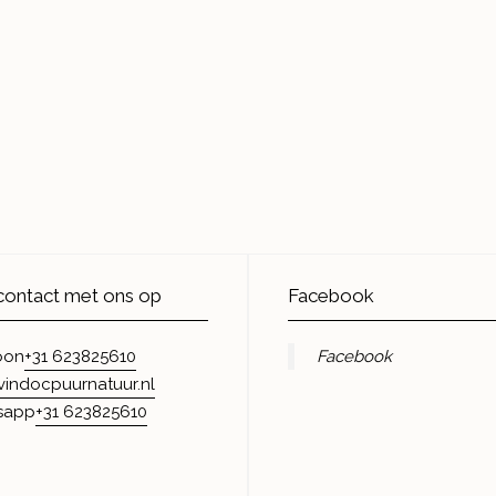
ontact met ons op
Facebook
+31 623825610
Facebook
oon
vindocpuurnatuur.nl
+31 623825610
sapp