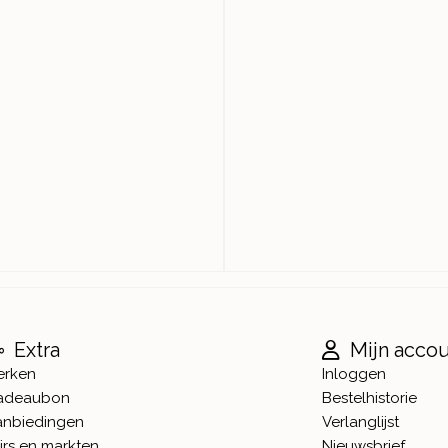
Extra
Mijn acco
erken
Inloggen
adeaubon
Bestelhistorie
anbiedingen
Verlanglijst
irs en markten
Nieuwsbrief