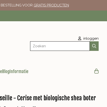
E BESTELLING VOOR
GRATIS PRODUCTEN
inloggen
Zoeken
le
Blog
Informatie
eille - Cerise met biologische shea boter