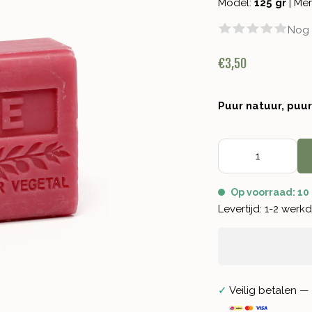
Model:
125 gr
|
Mer
Nog 
€3,50
Puur natuur, puu
Op voorraad: 10
Levertijd: 1-2 wer
✓
Veilig betalen — 