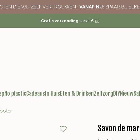
CTEN DIE WIJ ZELF VERTROUWEN
· VANAF NU:
SPAAR BIJ ELK
Gratis verzending
vanaf € 55
ep
No plastic
Cadeaus
In Huis
Eten & Drinken
Zelfzorg
DIY
Nieuw
Sa
 boter
Savon de mars