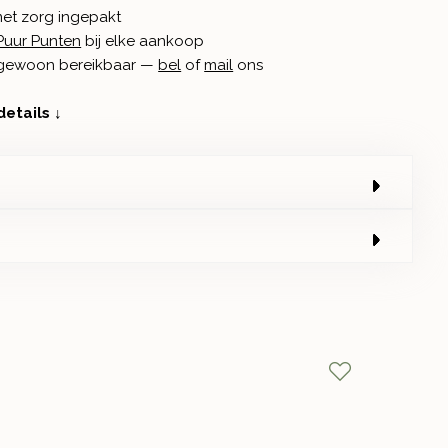
met zorg ingepakt
Puur Punten
bij elke aankoop
n gewoon bereikbaar —
bel
of
mail
ons
details ↓