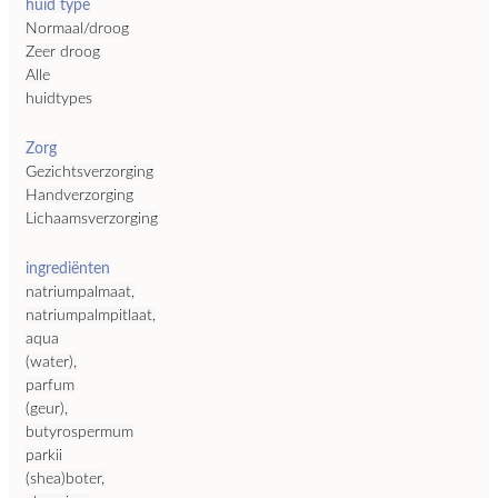
huid type
Normaal/droog
Zeer droog
Alle
huidtypes
Zorg
Gezichtsverzorging
Handverzorging
Lichaamsverzorging
ingrediënten
natriumpalmaat,
natriumpalmpitlaat,
aqua
(water),
parfum
(geur),
butyrospermum
parkii
(shea)boter,