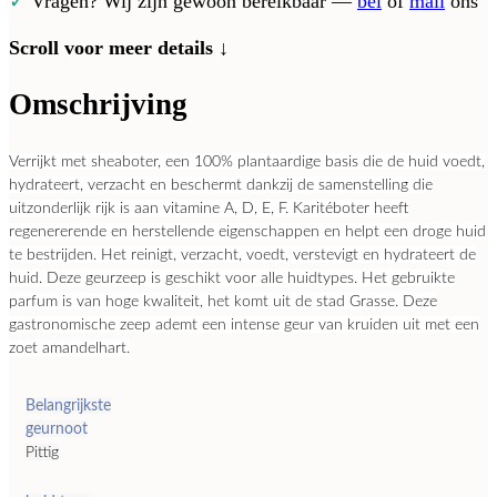
✓
Vragen? Wij zijn gewoon bereikbaar —
bel
of
mail
ons
Scroll voor meer details ↓
Omschrijving
Verrijkt met sheaboter, een 100% plantaardige basis die de huid voedt,
hydrateert, verzacht en beschermt dankzij de samenstelling die
uitzonderlijk rijk is aan vitamine A, D, E, F.
Karitéboter heeft
regenererende en herstellende eigenschappen en helpt een droge huid
te bestrijden.
Het reinigt, verzacht, voedt, verstevigt en hydrateert de
huid.
Deze geurzeep is geschikt voor alle huidtypes.
Het gebruikte
parfum is van hoge kwaliteit, het komt uit de stad Grasse. Deze
gastronomische zeep ademt een intense geur van kruiden uit met een
zoet amandelhart.
Belangrijkste
geurnoot
Pittig