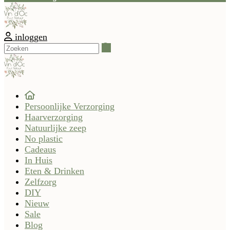
inloggen
Zoeken
Persoonlijke Verzorging
Haarverzorging
Natuurlijke zeep
No plastic
Cadeaus
In Huis
Eten & Drinken
Zelfzorg
DIY
Nieuw
Sale
Blog