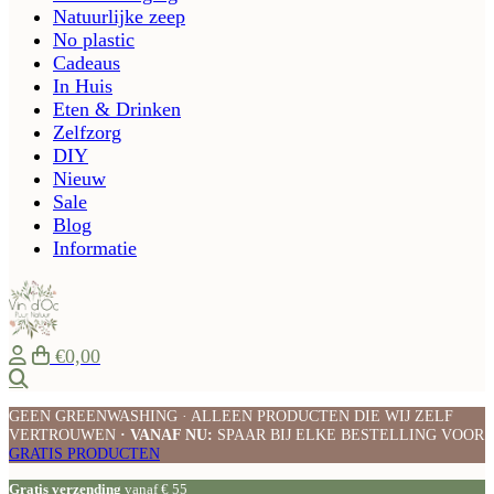
Natuurlijke zeep
No plastic
Cadeaus
In Huis
Eten & Drinken
Zelfzorg
DIY
Nieuw
Sale
Blog
Informatie
€0,00
Zoeken
GEEN GREENWASHING · ALLEEN PRODUCTEN DIE WIJ ZELF
VERTROUWEN
· VANAF NU:
SPAAR BIJ ELKE BESTELLING VOOR
GRATIS PRODUCTEN
Gratis verzending
vanaf € 55