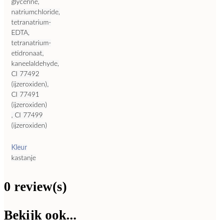
glycerine,
natriumchloride,
tetranatrium-
EDTA,
tetranatrium-
etidronaat,
kaneelaldehyde,
CI 77492
(ijzeroxiden),
CI 77491
(ijzeroxiden)
, CI 77499
(ijzeroxiden)
Kleur
kastanje
0 review(s)
Bekijk ook...