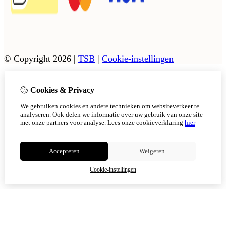
© Copyright 2026
|
TSB
|
Cookie-instellingen
Cookies & Privacy
Vanaf 17 augustus zijn onze afhaalpunten in Tholen en
Scherpenisse weer geopend.
We gebruiken cookies en andere technieken om websiteverkeer te
In Sint Philipsland kan er op afsppraak afgehaals worden,
analyseren. Ook delen we informatie over uw gebruik van onze site
met onze partners voor analyse.
Lees onze cookieverklaring
hier
Niet meer tonen
Accepteren
Weigeren
OK
Cookie-instellingen