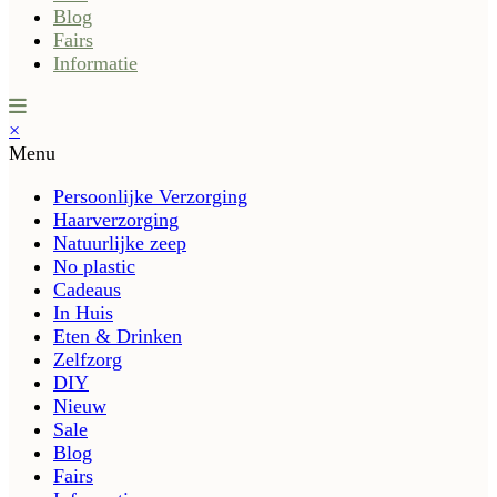
Blog
Fairs
Informatie
×
Menu
Persoonlijke Verzorging
Haarverzorging
Natuurlijke zeep
No plastic
Cadeaus
In Huis
Eten & Drinken
Zelfzorg
DIY
Nieuw
Sale
Blog
Fairs