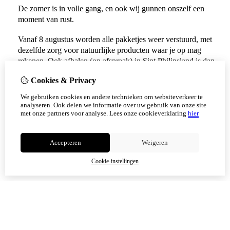
De zomer is in volle gang, en ook wij gunnen onszelf een
moment van rust.
Vanaf 8 augustus worden alle pakketjes weer verstuurd, met
dezelfde zorg voor natuurlijke producten waar je op mag
rekenen. Ook afhalen (op afspraak) in Sint Philipsland is dan
weer mogelijk.
Cookies & Privacy
Vanaf 17 augustus zijn alle afhaalpunten (Tholen en
We gebruiken cookies en andere technieken om websiteverkeer te
Scherpenisse) weer geopend.
analyseren. Ook delen we informatie over uw gebruik van onze site
met onze partners voor analyse.
Lees onze cookieverklaring
hier
Niet meer tonen
Accepteren
Weigeren
OK
Cookie-instellingen