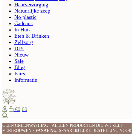
Haarverzorging
Natuurlijke zeep
No plastic
Cadeaus
In Huis
Eten & Drinken
Zelfzorg
DIY
Nieuw
Sale
Blog
Fairs
Informatie
€0,00
Zoeken
GEEN GREENWASHING · ALLEEN PRODUCTEN DIE WIJ ZELF
VERTROUWEN
· VANAF NU:
SPAAR BIJ ELKE BESTELLING VOOR