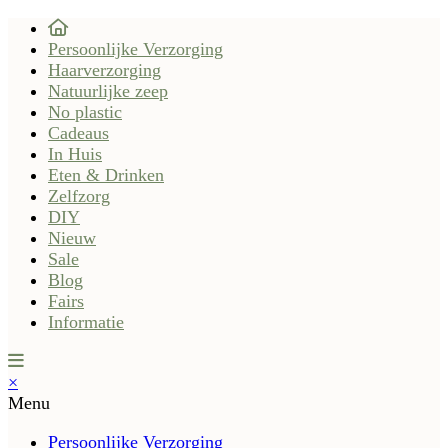
Persoonlijke Verzorging
Haarverzorging
Natuurlijke zeep
No plastic
Cadeaus
In Huis
Eten & Drinken
Zelfzorg
DIY
Nieuw
Sale
Blog
Fairs
Informatie
×
Menu
Persoonlijke Verzorging