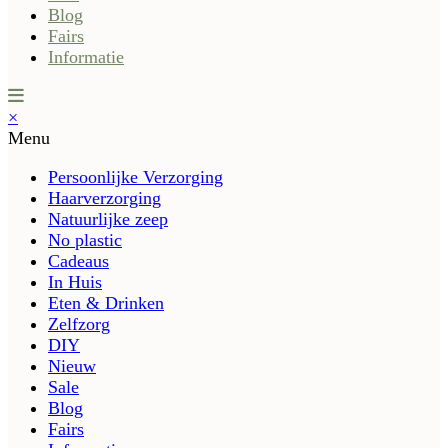
Blog
Fairs
Informatie
×
Menu
Persoonlijke Verzorging
Haarverzorging
Natuurlijke zeep
No plastic
Cadeaus
In Huis
Eten & Drinken
Zelfzorg
DIY
Nieuw
Sale
Blog
Fairs