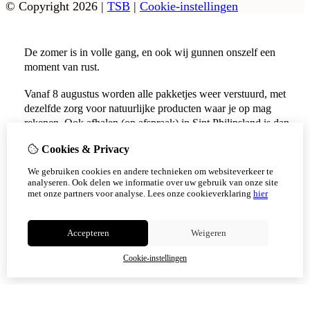
© Copyright 2026
|
TSB
|
Cookie-instellingen
De zomer is in volle gang, en ook wij gunnen onszelf een
moment van rust.
Vanaf 8 augustus worden alle pakketjes weer verstuurd, met
dezelfde zorg voor natuurlijke producten waar je op mag
rekenen. Ook afhalen (op afspraak) in Sint Philipsland is dan
weer mogelijk.
Cookies & Privacy
Vanaf 17 augustus zijn alle afhaalpunten (Tholen en
We gebruiken cookies en andere technieken om websiteverkeer te
Scherpenisse) weer geopend.
analyseren. Ook delen we informatie over uw gebruik van onze site
met onze partners voor analyse.
Lees onze cookieverklaring
hier
Niet meer tonen
Accepteren
Weigeren
OK
Cookie-instellingen