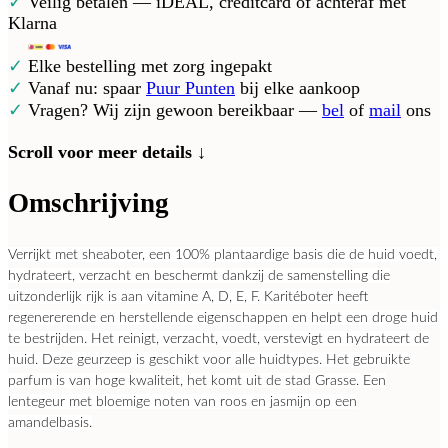
✓
Veilig betalen — iDEAL, creditcard of achteraf met
Klarna
✓
Elke bestelling met zorg ingepakt
✓
Vanaf nu: spaar
Puur Punten
bij elke aankoop
✓
Vragen? Wij zijn gewoon bereikbaar —
bel
of
mail
ons
Scroll voor meer details ↓
Omschrijving
Verrijkt met sheaboter, een 100% plantaardige basis die de huid voedt,
hydrateert, verzacht en beschermt dankzij de samenstelling die
uitzonderlijk rijk is aan vitamine A, D, E, F.
Karitéboter heeft
regenererende en herstellende eigenschappen en helpt een droge huid
te bestrijden.
Het reinigt, verzacht, voedt, verstevigt en hydrateert de
huid.
Deze geurzeep is geschikt voor alle huidtypes.
Het gebruikte
parfum is van hoge kwaliteit, het komt uit de stad Grasse. Een
lentegeur met bloemige noten van roos en jasmijn op een
amandelbasis.