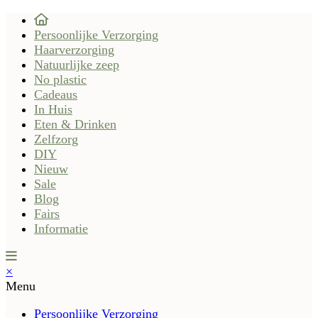
Persoonlijke Verzorging
Haarverzorging
Natuurlijke zeep
No plastic
Cadeaus
In Huis
Eten & Drinken
Zelfzorg
DIY
Nieuw
Sale
Blog
Fairs
Informatie
×
Menu
Persoonlijke Verzorging