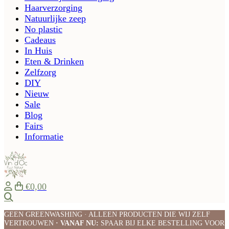
Haarverzorging
Natuurlijke zeep
No plastic
Cadeaus
In Huis
Eten & Drinken
Zelfzorg
DIY
Nieuw
Sale
Blog
Fairs
Informatie
€0,00
Zoeken
GEEN GREENWASHING · ALLEEN PRODUCTEN DIE WIJ ZELF
VERTROUWEN
· VANAF NU:
SPAAR BIJ ELKE BESTELLING VOOR