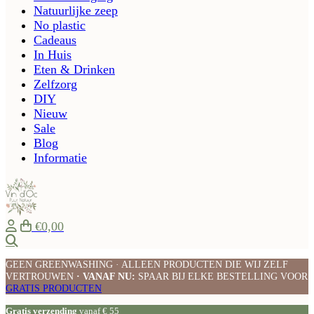
Natuurlijke zeep
No plastic
Cadeaus
In Huis
Eten & Drinken
Zelfzorg
DIY
Nieuw
Sale
Blog
Informatie
€0,00
Zoeken
GEEN GREENWASHING · ALLEEN PRODUCTEN DIE WIJ ZELF
VERTROUWEN
· VANAF NU:
SPAAR BIJ ELKE BESTELLING VOOR
GRATIS PRODUCTEN
Gratis verzending
vanaf € 55