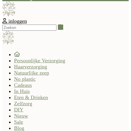
inloggen
Zoeken
Persoonlijke Verzorging
Haarverzorging
Natuurlijke zeep
No plastic
Cadeaus
In Huis
Eten & Drinken
Zelfzorg
DIY
Nieuw
Sale
Blog