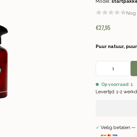
Model:
startpakk
Nog 
€27,95
Puur natuur, puu
Op voorraad: 1
Levertijd: 1-2 wer
✓
Veilig betalen — 