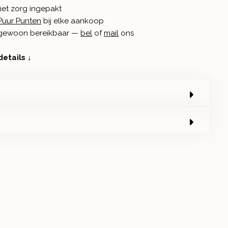
met zorg ingepakt
Puur Punten
bij elke aankoop
n gewoon bereikbaar —
bel
of
mail
ons
details ↓