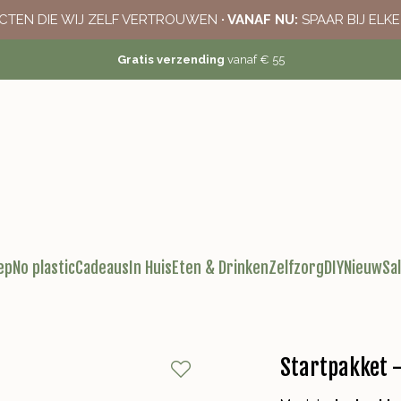
CTEN DIE WIJ ZELF VERTROUWEN
· VANAF NU:
SPAAR BIJ ELK
Gratis verzending
vanaf € 55
ep
No plastic
Cadeaus
In Huis
Eten & Drinken
Zelfzorg
DIY
Nieuw
Sa
Startpakket 