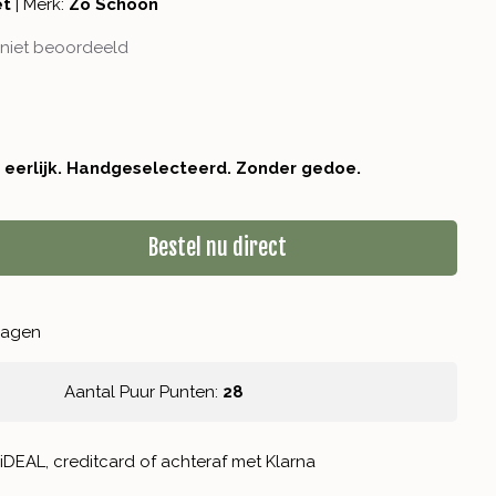
et
|
Merk:
Zo Schoon
niet beoordeeld
r eerlijk. Handgeselecteerd. Zonder gedoe.
Bestel nu direct
kdagen
Aantal Puur Punten:
28
iDEAL, creditcard of achteraf met Klarna