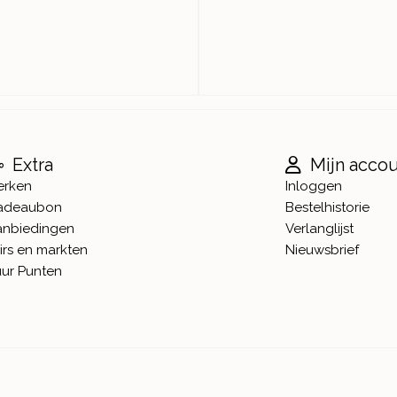
Extra
Mijn acco
erken
Inloggen
adeaubon
Bestelhistorie
anbiedingen
Verlanglijst
irs en markten
Nieuwsbrief
ur Punten