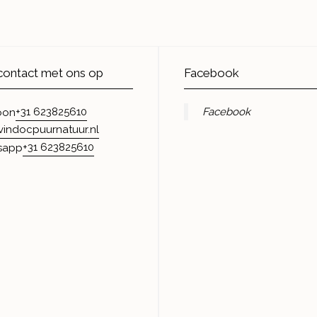
ontact met ons op
Facebook
+31 623825610
Facebook
oon
vindocpuurnatuur.nl
+31 623825610
sapp