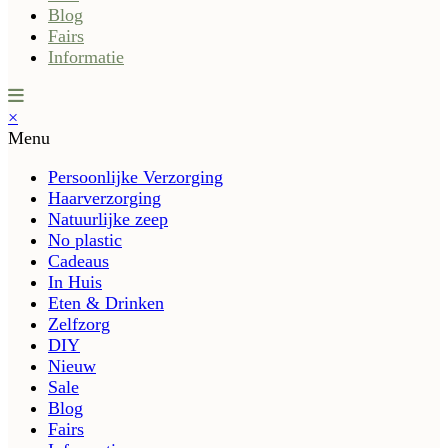
Blog
Fairs
Informatie
×
Menu
Persoonlijke Verzorging
Haarverzorging
Natuurlijke zeep
No plastic
Cadeaus
In Huis
Eten & Drinken
Zelfzorg
DIY
Nieuw
Sale
Blog
Fairs