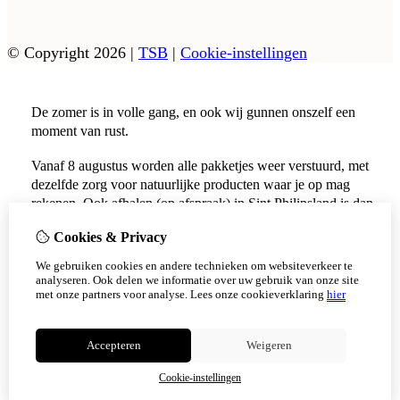
© Copyright 2026
|
TSB
|
Cookie-instellingen
De zomer is in volle gang, en ook wij gunnen onszelf een
moment van rust.
Vanaf 8 augustus worden alle pakketjes weer verstuurd, met
dezelfde zorg voor natuurlijke producten waar je op mag
rekenen. Ook afhalen (op afspraak) in Sint Philipsland is dan
weer mogelijk.
Cookies & Privacy
Vanaf 17 augustus zijn alle afhaalpunten (Tholen en
We gebruiken cookies en andere technieken om websiteverkeer te
Scherpenisse) weer geopend.
analyseren. Ook delen we informatie over uw gebruik van onze site
met onze partners voor analyse.
Lees onze cookieverklaring
hier
Niet meer tonen
Accepteren
Weigeren
OK
Cookie-instellingen