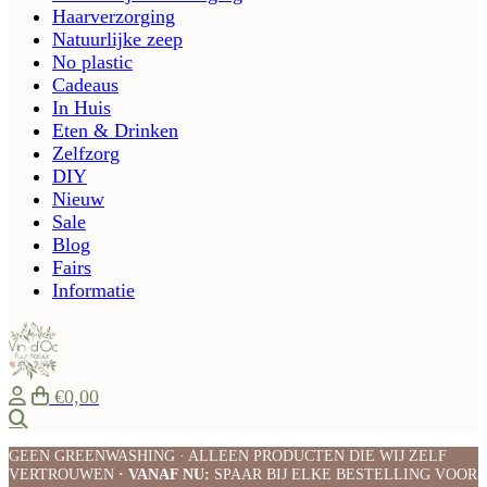
Haarverzorging
Natuurlijke zeep
No plastic
Cadeaus
In Huis
Eten & Drinken
Zelfzorg
DIY
Nieuw
Sale
Blog
Fairs
Informatie
€0,00
Zoeken
GEEN GREENWASHING · ALLEEN PRODUCTEN DIE WIJ ZELF
VERTROUWEN
· VANAF NU:
SPAAR BIJ ELKE BESTELLING VOOR