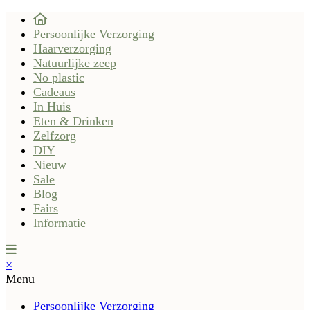
Persoonlijke Verzorging
Haarverzorging
Natuurlijke zeep
No plastic
Cadeaus
In Huis
Eten & Drinken
Zelfzorg
DIY
Nieuw
Sale
Blog
Fairs
Informatie
×
Menu
Persoonlijke Verzorging