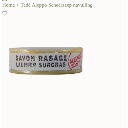
Home
>
Tadé Aleppo Scheerzeep navulling