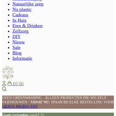
Natuurlijke zeep
No plastic
Cadeaus
In Huis
Eten & Drinken
Zelfzorg
DIY
Nieuw
Sale
Blog
Informatie
€0,00
Zoeken
GEEN GREENWASHING · ALLEEN PRODUCTEN DIE WIJ ZELF
VERTROUWEN
· VANAF NU:
SPAAR BIJ ELKE BESTELLING VOOR
GRATIS PRODUCTEN
Gratis verzending
vanaf € 55