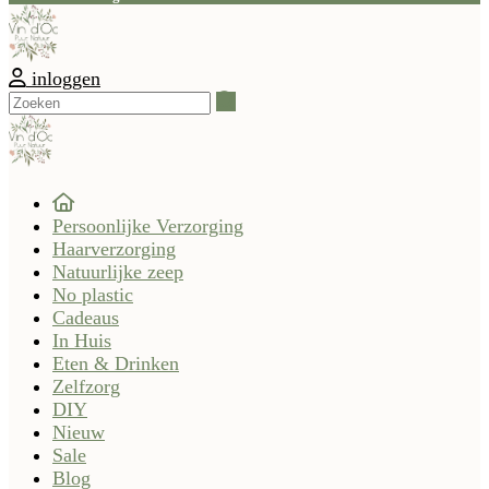
inloggen
Zoeken
Persoonlijke Verzorging
Haarverzorging
Natuurlijke zeep
No plastic
Cadeaus
In Huis
Eten & Drinken
Zelfzorg
DIY
Nieuw
Sale
Blog