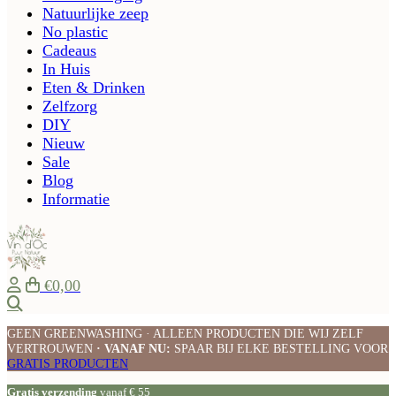
Natuurlijke zeep
No plastic
Cadeaus
In Huis
Eten & Drinken
Zelfzorg
DIY
Nieuw
Sale
Blog
Informatie
€0,00
Zoeken
GEEN GREENWASHING · ALLEEN PRODUCTEN DIE WIJ ZELF
VERTROUWEN
· VANAF NU:
SPAAR BIJ ELKE BESTELLING VOOR
GRATIS PRODUCTEN
Gratis verzending
vanaf € 55