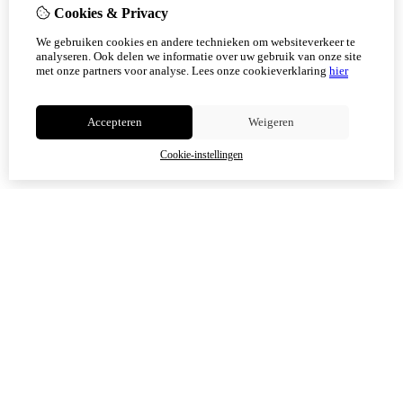
Cookies & Privacy
Vanaf 17 augustus zijn alle afhaalpunten (Tholen en
We gebruiken cookies en andere technieken om websiteverkeer te
Scherpenisse) weer geopend.
analyseren. Ook delen we informatie over uw gebruik van onze site
met onze partners voor analyse.
Lees onze cookieverklaring
hier
Niet meer tonen
Accepteren
Weigeren
OK
Cookie-instellingen