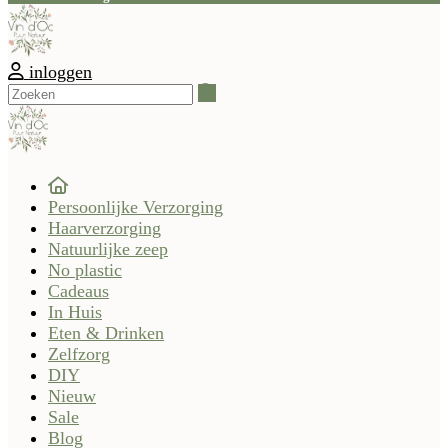
inloggen
Zoeken
Persoonlijke Verzorging
Haarverzorging
Natuurlijke zeep
No plastic
Cadeaus
In Huis
Eten & Drinken
Zelfzorg
DIY
Nieuw
Sale
Blog