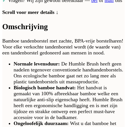
✓
Vragen? Wij zijn gewoon bereikbaar —
bel
of
mail
ons
Scroll voor meer details ↓
Omschrijving
Bamboe tandenborstel met zachte, BPA-vrije borstelharen!
Voor elke verkochte tandenborstel wordt (de waarde van)
een tandenborstel gedoneerd aan mensen in nood.
Normale levensduur:
De Humble Brush heeft geen
nadelen tegenover conventionele handtandenborstels.
Ons ecologische bamboe gaat net zo lang mee als
plastic tandenborstels uit massaproductie.
Biologisch bamboe handvat:
Het handvat is
gemaakt van 100% afbreekbaar bamboe welke een
natuurlijke anti-slip eigenschap heeft. Humble Brush
heeft een ergonomische handligging en is met zijn
tijdoze en strakke ontwerp een perfect must-have
accesoire voor in de badkamer.
Ongeloofelijk duurzaam:
Wist u dat bamboe het