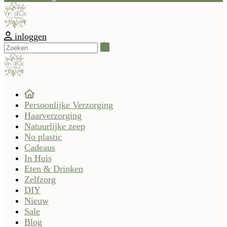
inloggen
Zoeken
Persoonlijke Verzorging
Haarverzorging
Natuurlijke zeep
No plastic
Cadeaus
In Huis
Eten & Drinken
Zelfzorg
DIY
Nieuw
Sale
Blog