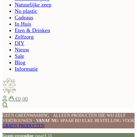
Natuurlijke zeep
No plastic
Cadeaus
In Huis
Eten & Drinken
Zelfzorg
DIY
Nieuw
Sale
Blog
Informatie
€0,00
Zoeken
GEEN GREENWASHING · ALLEEN PRODUCTEN DIE WIJ ZELF
VERTROUWEN
· VANAF NU:
SPAAR BIJ ELKE BESTELLING VOOR
GRATIS PRODUCTEN
Gratis verzending
vanaf € 55