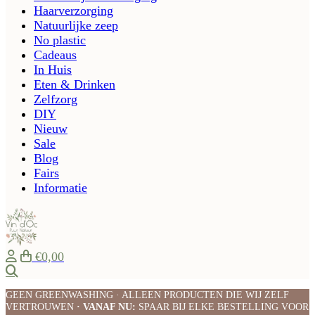
Haarverzorging
Natuurlijke zeep
No plastic
Cadeaus
In Huis
Eten & Drinken
Zelfzorg
DIY
Nieuw
Sale
Blog
Fairs
Informatie
€0,00
Zoeken
GEEN GREENWASHING · ALLEEN PRODUCTEN DIE WIJ ZELF
VERTROUWEN
· VANAF NU:
SPAAR BIJ ELKE BESTELLING VOOR