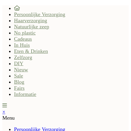
Persoonlijke Verzorging
Haarverzorging
Natuurlijke zeep
No plastic
Cadeaus
In Huis
Eten & Drinken
Zelfzorg
DIY
Nieuw
Sale
Blog
Fairs
Informatie
×
Menu
Persoonlijke Verzorging