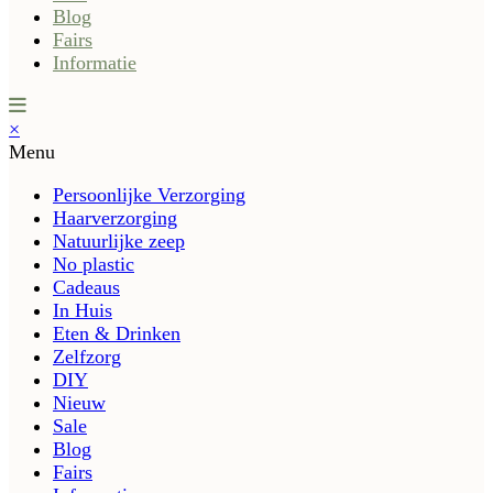
Blog
Fairs
Informatie
×
Menu
Persoonlijke Verzorging
Haarverzorging
Natuurlijke zeep
No plastic
Cadeaus
In Huis
Eten & Drinken
Zelfzorg
DIY
Nieuw
Sale
Blog
Fairs