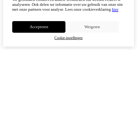
Scherpenisse) weer geopend.
analyseren. Ook delen we informatie over uw gebruik van onze site
met onze partners voor analyse.
Lees onze cookieverklaring
hier
Niet meer tonen
Accepteren
Weigeren
OK
Cookie-instellingen