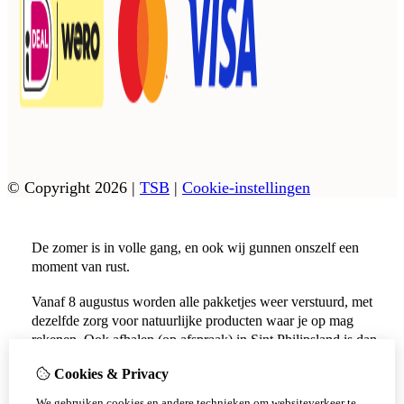
© Copyright 2026
|
TSB
|
Cookie-instellingen
De zomer is in volle gang, en ook wij gunnen onszelf een
moment van rust.
Vanaf 8 augustus worden alle pakketjes weer verstuurd, met
dezelfde zorg voor natuurlijke producten waar je op mag
rekenen. Ook afhalen (op afspraak) in Sint Philipsland is dan
weer mogelijk.
Cookies & Privacy
Vanaf 17 augustus zijn alle afhaalpunten (Tholen en
We gebruiken cookies en andere technieken om websiteverkeer te