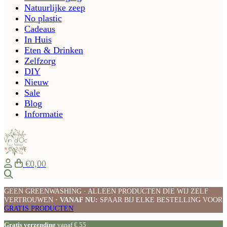
Natuurlijke zeep
No plastic
Cadeaus
In Huis
Eten & Drinken
Zelfzorg
DIY
Nieuw
Sale
Blog
Informatie
€0,00
Zoeken
GEEN GREENWASHING · ALLEEN PRODUCTEN DIE WIJ ZELF
VERTROUWEN
· VANAF NU:
SPAAR BIJ ELKE BESTELLING VOOR
GRATIS PRODUCTEN
Gratis verzending
vanaf € 55