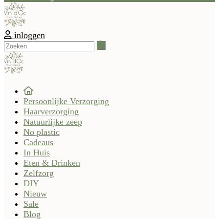
inloggen
Zoeken
Persoonlijke Verzorging
Haarverzorging
Natuurlijke zeep
No plastic
Cadeaus
In Huis
Eten & Drinken
Zelfzorg
DIY
Nieuw
Sale
Blog