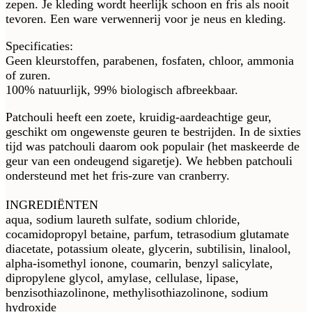
zepen. Je kleding wordt heerlijk schoon en fris als nooit
tevoren. Een ware verwennerij voor je neus en kleding.
Specificaties:
Geen kleurstoffen, parabenen, fosfaten, chloor, ammonia
of zuren.
100% natuurlijk, 99% biologisch afbreekbaar.
Patchouli heeft een zoete, kruidig-aardeachtige geur,
geschikt om ongewenste geuren te bestrijden. In de sixties
tijd was patchouli daarom ook populair (het maskeerde de
geur van een ondeugend sigaretje). We hebben patchouli
ondersteund met het fris-zure van cranberry.
INGREDIËNTEN
aqua, sodium laureth sulfate, sodium chloride,
cocamidopropyl betaine, parfum, tetrasodium glutamate
diacetate, potassium oleate, glycerin, subtilisin, linalool,
alpha-isomethyl ionone, coumarin, benzyl salicylate,
dipropylene glycol, amylase, cellulase, lipase,
benzisothiazolinone, methylisothiazolinone, sodium
hydroxide