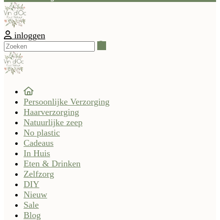
inloggen
Zoeken
Persoonlijke Verzorging
Haarverzorging
Natuurlijke zeep
No plastic
Cadeaus
In Huis
Eten & Drinken
Zelfzorg
DIY
Nieuw
Sale
Blog