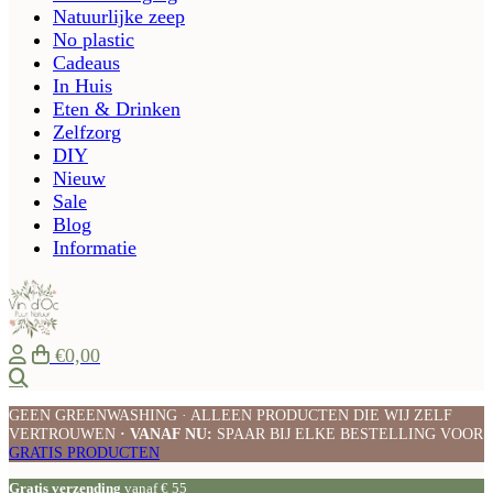
Natuurlijke zeep
No plastic
Cadeaus
In Huis
Eten & Drinken
Zelfzorg
DIY
Nieuw
Sale
Blog
Informatie
€0,00
Zoeken
GEEN GREENWASHING · ALLEEN PRODUCTEN DIE WIJ ZELF
VERTROUWEN
· VANAF NU:
SPAAR BIJ ELKE BESTELLING VOOR
GRATIS PRODUCTEN
Gratis verzending
vanaf € 55