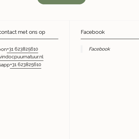
ontact met ons op
Facebook
+31 623825610
Facebook
oon
vindocpuurnatuur.nl
+31 623825610
sapp