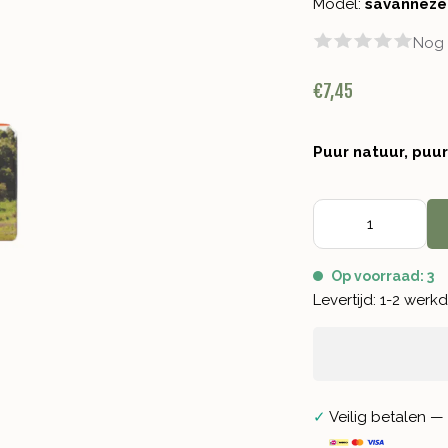
Model:
savannez
Nog 
€7,45
Puur natuur, puu
Op voorraad: 3
Levertijd: 1-2 wer
✓
Veilig betalen — 