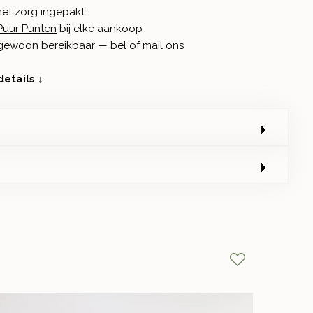
met zorg ingepakt
Puur Punten
bij elke aankoop
n gewoon bereikbaar —
bel
of
mail
ons
details ↓