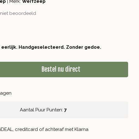
eep
|
Merk:
Werfzeep
niet beoordeeld
r eerlijk. Handgeselecteerd. Zonder gedoe.
Bestel nu direct
kdagen
Aantal Puur Punten:
7
iDEAL, creditcard of achteraf met Klarna