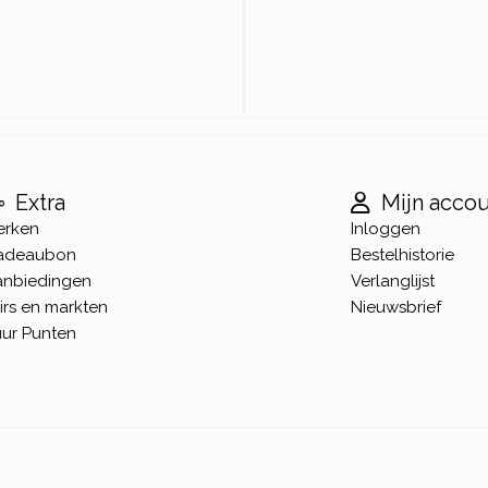
Extra
Mijn acco
erken
Inloggen
adeaubon
Bestelhistorie
anbiedingen
Verlanglijst
irs en markten
Nieuwsbrief
ur Punten