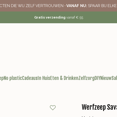
CTEN DIE WIJ ZELF VERTROUWEN
· VANAF NU:
SPAAR BIJ ELK
Gratis verzending
vanaf € 55
ep
No plastic
Cadeaus
In Huis
Eten & Drinken
Zelfzorg
DIY
Nieuw
Sa
Werfzeep Sa