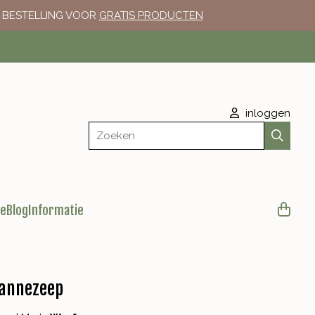
E BESTELLING VOOR
GRATIS PRODUCTEN
inloggen
Zoeken
le
Blog
Informatie
vannezeep