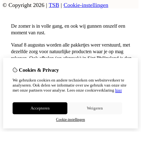
© Copyright 2026
|
TSB
|
Cookie-instellingen
De zomer is in volle gang, en ook wij gunnen onszelf een
moment van rust.
Vanaf 8 augustus worden alle pakketjes weer verstuurd, met
dezelfde zorg voor natuurlijke producten waar je op mag
rekenen. Ook afhalen (op afspraak) in Sint Philipsland is dan
weer mogelijk.
Cookies & Privacy
Vanaf 17 augustus zijn alle afhaalpunten (Tholen en
We gebruiken cookies en andere technieken om websiteverkeer te
Scherpenisse) weer geopend.
analyseren. Ook delen we informatie over uw gebruik van onze site
met onze partners voor analyse.
Lees onze cookieverklaring
hier
Niet meer tonen
Accepteren
Weigeren
OK
Cookie-instellingen