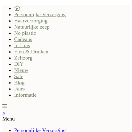
Persoonlijke Verzorging
Haarverzorging
Natuurlijke zeep
No plastic
Cadeaus
In Huis
Eten & Drinken
Zelfzorg
DIY
Nieuw
Sale
Blog
Fairs
Informatie
×
Menu
Persoonlijke Verzorging