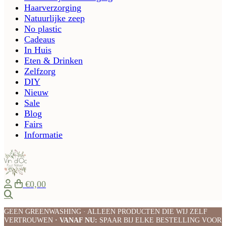
Haarverzorging
Natuurlijke zeep
No plastic
Cadeaus
In Huis
Eten & Drinken
Zelfzorg
DIY
Nieuw
Sale
Blog
Fairs
Informatie
€0,00
Zoeken
GEEN GREENWASHING · ALLEEN PRODUCTEN DIE WIJ ZELF
VERTROUWEN
· VANAF NU:
SPAAR BIJ ELKE BESTELLING VOOR