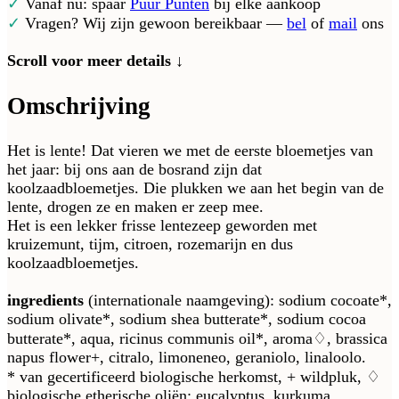
✓
Vanaf nu: spaar
Puur Punten
bij elke aankoop
✓
Vragen? Wij zijn gewoon bereikbaar —
bel
of
mail
ons
Scroll voor meer details ↓
Omschrijving
Het is lente! Dat vieren we met de eerste bloemetjes van
het jaar: bij ons aan de bosrand zijn dat
koolzaadbloemetjes. Die plukken we aan het begin van de
lente, drogen ze en maken er zeep mee.
Het is een lekker frisse lentezeep geworden met
kruizemunt, tijm, citroen, rozemarijn en dus
koolzaadbloemetjes.
ingredients
(internationale naamgeving): sodium cocoate*,
sodium olivate*, sodium shea butterate*, sodium cocoa
butterate*, aqua, ricinus communis oil*, aroma♢, brassica
napus flower+, citralo, limoneneo, geraniolo, linaloolo.
* van gecertificeerd biologische herkomst, + wildpluk, ♢
biologische etherische oliën: eucalyptus, kurkuma,