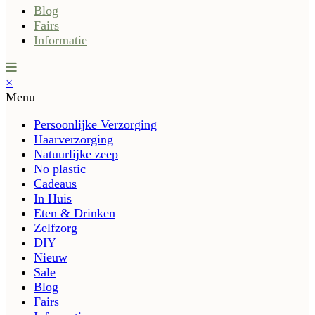
Blog
Fairs
Informatie
×
Menu
Persoonlijke Verzorging
Haarverzorging
Natuurlijke zeep
No plastic
Cadeaus
In Huis
Eten & Drinken
Zelfzorg
DIY
Nieuw
Sale
Blog
Fairs