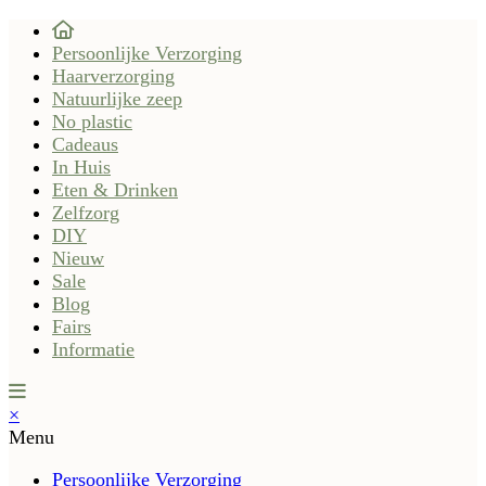
Persoonlijke Verzorging
Haarverzorging
Natuurlijke zeep
No plastic
Cadeaus
In Huis
Eten & Drinken
Zelfzorg
DIY
Nieuw
Sale
Blog
Fairs
Informatie
×
Menu
Persoonlijke Verzorging