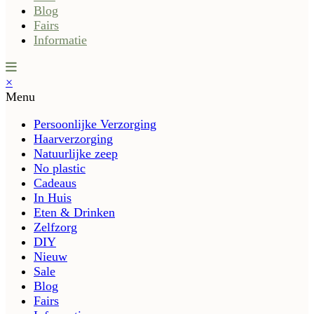
Blog
Fairs
Informatie
×
Menu
Persoonlijke Verzorging
Haarverzorging
Natuurlijke zeep
No plastic
Cadeaus
In Huis
Eten & Drinken
Zelfzorg
DIY
Nieuw
Sale
Blog
Fairs