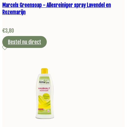
Marcels Greensoap - Allesreiniger spray Lavendel en
Rozemarijn
€
3,80
Bestel nu direct