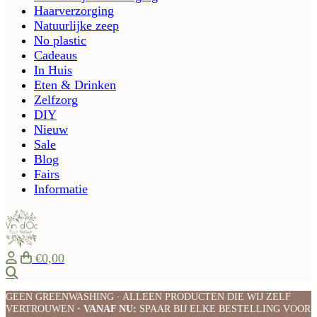
Haarverzorging
Natuurlijke zeep
No plastic
Cadeaus
In Huis
Eten & Drinken
Zelfzorg
DIY
Nieuw
Sale
Blog
Fairs
Informatie
€0,00
Zoeken
GEEN GREENWASHING · ALLEEN PRODUCTEN DIE WIJ ZELF
VERTROUWEN
· VANAF NU:
SPAAR BIJ ELKE BESTELLING VOOR