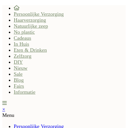
Persoonlijke Verzorging
Haarverzorging
Natuurlijke zeep
No plastic
Cadeaus
In Huis
Eten & Drinken
Zelfzorg
DIY
Nieuw
Sale
Blog
Fairs
Informatie
×
Menu
Persoonlijke Verzorging