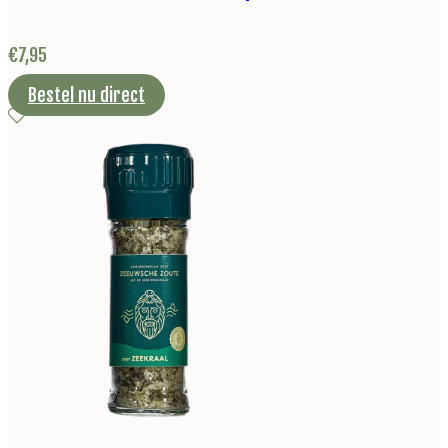
€
7,95
Bestel nu direct