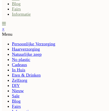
Blog
Fairs
Informatie
×
Menu
Persoonlijke Verzorging
Haarverzorging
Natuurlijke zeep
No plastic
Cadeaus
In Huis
Eten & Drinken
Zelfzorg
DIY
Nieuw
Sale
Blog
Fairs