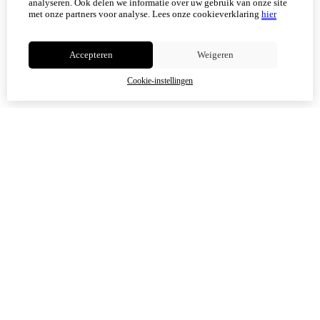
Scherpenisse) weer geopend.
analyseren. Ook delen we informatie over uw gebruik van onze site
met onze partners voor analyse.
Lees onze cookieverklaring
hier
Niet meer tonen
Accepteren
Weigeren
OK
Cookie-instellingen