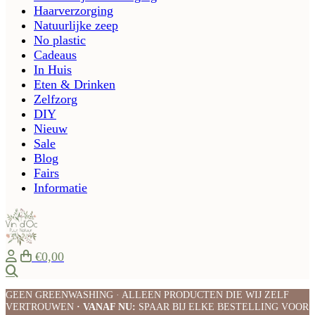
Haarverzorging
Natuurlijke zeep
No plastic
Cadeaus
In Huis
Eten & Drinken
Zelfzorg
DIY
Nieuw
Sale
Blog
Fairs
Informatie
€0,00
Zoeken
GEEN GREENWASHING · ALLEEN PRODUCTEN DIE WIJ ZELF
VERTROUWEN
· VANAF NU:
SPAAR BIJ ELKE BESTELLING VOOR