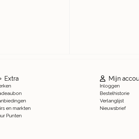
Extra
Mijn acco
erken
Inloggen
adeaubon
Bestelhistorie
anbiedingen
Verlanglijst
irs en markten
Nieuwsbrief
ur Punten