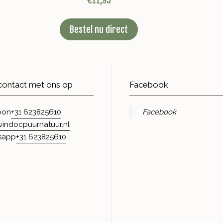
Bestel nu direct
ontact met ons op
Facebook
+31 623825610
Facebook
oon
vindocpuurnatuur.nl
+31 623825610
sapp