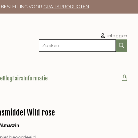
E BESTELLING VOOR
GRATIS PRODUCTEN
inloggen
Zoeken
le
Blog
Fairs
Informatie
smiddel Wild rose
Almawin
niet beoordeeld