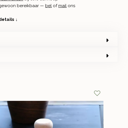
n gewoon bereikbaar —
bel
of
mail
ons
details ↓