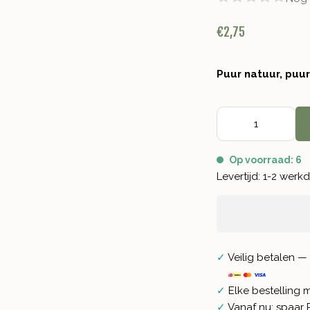
€2,75
Puur natuur, puu
Op voorraad: 6
Levertijd: 1-2 wer
✓
Veilig betalen — 
✓
Elke bestelling 
✓
Vanaf nu: spaar