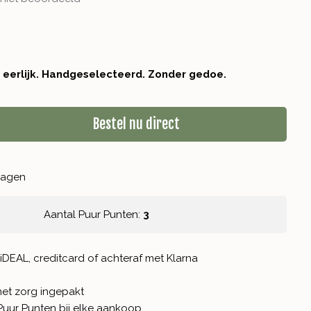
r eerlijk. Handgeselecteerd. Zonder gedoe.
Bestel nu direct
kdagen
Aantal Puur Punten:
3
iDEAL, creditcard of achteraf met Klarna
met zorg ingepakt
Puur Punten
bij elke aankoop