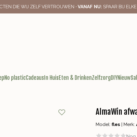
CTEN DIE WIJ ZELF VERTROUWEN
· VANAF NU:
SPAAR BIJ ELK
ep
No plastic
Cadeaus
In Huis
Eten & Drinken
Zelfzorg
DIY
Nieuw
Sa
AlmaWin afwa
Model:
fles
|
Merk:
Nog 