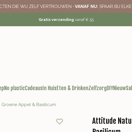
CTEN DIE WIJ ZELF VERTROUWEN
· VANAF NU:
SPAAR BIJ ELK
Gratis verzending
vanaf € 55
ep
No plastic
Cadeaus
In Huis
Eten & Drinken
Zelfzorg
DIY
Nieuw
Sa
l Groene Appel & Basilicum
Attitude Nat