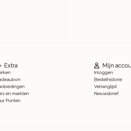
Extra
Mijn acco
erken
Inloggen
adeaubon
Bestelhistorie
anbiedingen
Verlanglijst
irs en markten
Nieuwsbrief
ur Punten