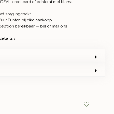
iDEAL, creditcard of achteraf met Klarna
met zorg ingepakt
Puur Punten
bij elke aankoop
n gewoon bereikbaar —
bel
of
mail
ons
details ↓