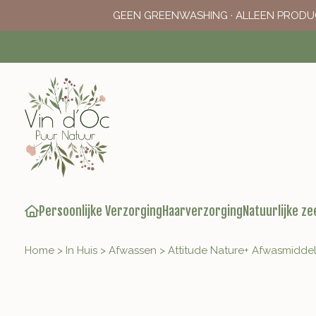
GEEN GREENWASHING · ALLEEN PRODU
Persoonlijke Verzorging
Haarverzorging
Natuurlijke ze
Home
>
In Huis
>
Afwassen
>
Attitude Nature+ Afwasmidde