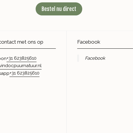
Bestel nu direct
ontact met ons op
Facebook
+31 623825610
Facebook
oon
vindocpuurnatuur.nl
+31 623825610
sapp