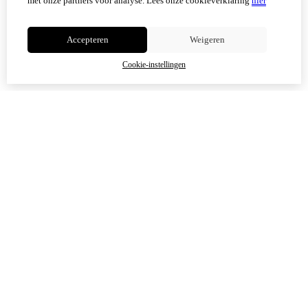
met onze partners voor analyse.
Lees onze cookieverklaring
hier
Niet meer tonen
Accepteren
Weigeren
OK
Cookie-instellingen