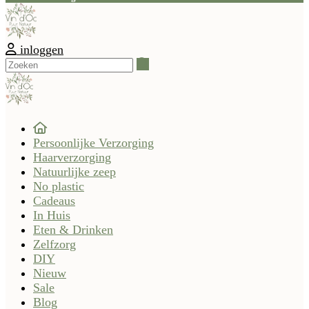
inloggen
Zoeken
Persoonlijke Verzorging
Haarverzorging
Natuurlijke zeep
No plastic
Cadeaus
In Huis
Eten & Drinken
Zelfzorg
DIY
Nieuw
Sale
Blog