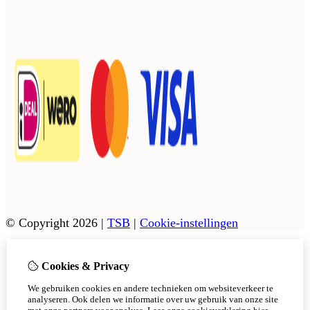
© Copyright 2026
|
TSB
|
Cookie-instellingen
Cookies & Privacy
Vanaf 17 augustus zijn onze afhaalpunten in Tholen en
Scherpenisse weer geopend.
We gebruiken cookies en andere technieken om websiteverkeer te
In Sint Philipsland kan er op afsppraak afgehaald worden.
analyseren. Ook delen we informatie over uw gebruik van onze site