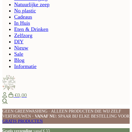
Natuurlijke zeep
No plastic
Cadeaus
In Huis
Eten & Drinken
Zelfzorg
DIY
Nieuw
Sale
Blog
Informatie
€0,00
Zoeken
GEEN GREENWASHING · ALLEEN PRODUCTEN DIE WIJ ZELF
VERTROUWEN
· VANAF NU:
SPAAR BIJ ELKE BESTELLING VOOR
GRATIS PRODUCTEN
Gratis verzending
vanaf € 55