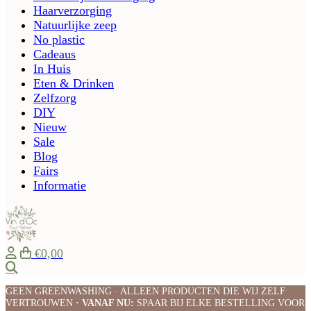
Haarverzorging
Natuurlijke zeep
No plastic
Cadeaus
In Huis
Eten & Drinken
Zelfzorg
DIY
Nieuw
Sale
Blog
Fairs
Informatie
€0,00
Zoeken
GEEN GREENWASHING · ALLEEN PRODUCTEN DIE WIJ ZELF
VERTROUWEN
· VANAF NU:
SPAAR BIJ ELKE BESTELLING VOOR