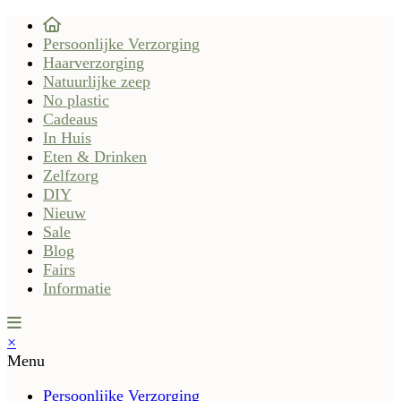
Persoonlijke Verzorging
Haarverzorging
Natuurlijke zeep
No plastic
Cadeaus
In Huis
Eten & Drinken
Zelfzorg
DIY
Nieuw
Sale
Blog
Fairs
Informatie
×
Menu
Persoonlijke Verzorging