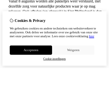
Vanaf 8 augustus worden alle pakketjes weer verstuurd, met
dezelfde zorg voor natuurlijke producten waar je op mag
rekenen. Ook afhalen (op afspraak) in Sint Philipsland is dan
weer mogelijk.
Cookies & Privacy
Vanaf 17 augustus zijn alle afhaalpunten (Tholen en
We gebruiken cookies en andere technieken om websiteverkeer te
Scherpenisse) weer geopend.
analyseren. Ook delen we informatie over uw gebruik van onze site
met onze partners voor analyse.
Lees onze cookieverklaring
hier
Niet meer tonen
Accepteren
Weigeren
OK
Cookie-instellingen