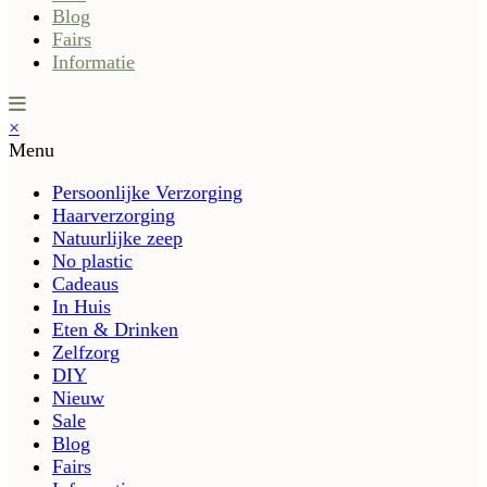
Blog
Fairs
Informatie
×
Menu
Persoonlijke Verzorging
Haarverzorging
Natuurlijke zeep
No plastic
Cadeaus
In Huis
Eten & Drinken
Zelfzorg
DIY
Nieuw
Sale
Blog
Fairs