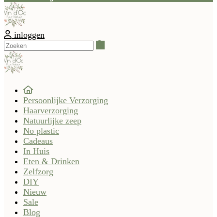
inloggen
Zoeken
Persoonlijke Verzorging
Haarverzorging
Natuurlijke zeep
No plastic
Cadeaus
In Huis
Eten & Drinken
Zelfzorg
DIY
Nieuw
Sale
Blog