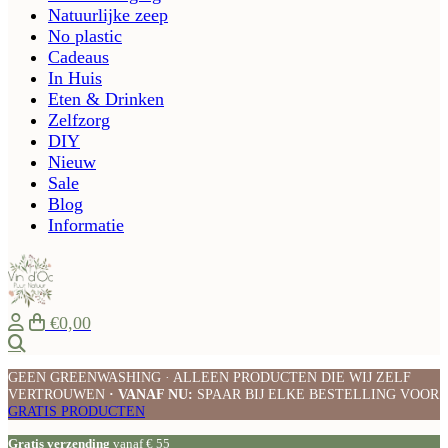
Natuurlijke zeep
No plastic
Cadeaus
In Huis
Eten & Drinken
Zelfzorg
DIY
Nieuw
Sale
Blog
Informatie
€0,00
Zoeken
GEEN GREENWASHING · ALLEEN PRODUCTEN DIE WIJ ZELF
VERTROUWEN
· VANAF NU:
SPAAR BIJ ELKE BESTELLING VOOR
GRATIS PRODUCTEN
Gratis verzending
vanaf € 55