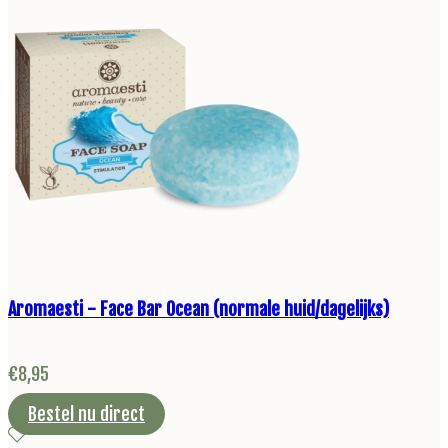
Aromaesti - Face Bar Ocean (normale huid/dagelijks)
€
8,95
Bestel nu direct