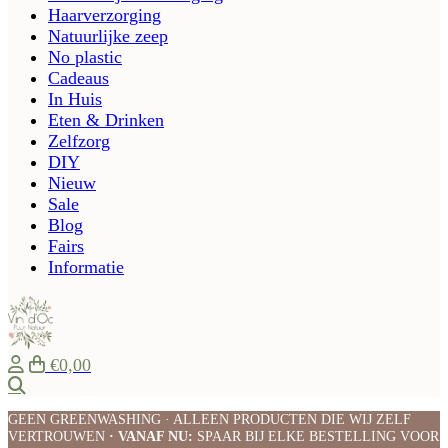
Haarverzorging
Natuurlijke zeep
No plastic
Cadeaus
In Huis
Eten & Drinken
Zelfzorg
DIY
Nieuw
Sale
Blog
Fairs
Informatie
€0,00
Zoeken
GEEN GREENWASHING · ALLEEN PRODUCTEN DIE WIJ ZELF
VERTROUWEN
· VANAF NU:
SPAAR BIJ ELKE BESTELLING VOOR