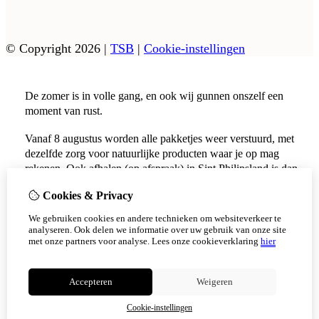
© Copyright 2026
|
TSB
|
Cookie-instellingen
De zomer is in volle gang, en ook wij gunnen onszelf een
moment van rust.
Vanaf 8 augustus worden alle pakketjes weer verstuurd, met
dezelfde zorg voor natuurlijke producten waar je op mag
rekenen. Ook afhalen (op afspraak) in Sint Philipsland is dan
weer mogelijk.
Cookies & Privacy
Vanaf 17 augustus zijn alle afhaalpunten (Tholen en
We gebruiken cookies en andere technieken om websiteverkeer te
Scherpenisse) weer geopend.
analyseren. Ook delen we informatie over uw gebruik van onze site
met onze partners voor analyse.
Lees onze cookieverklaring
hier
Niet meer tonen
Accepteren
Weigeren
OK
Cookie-instellingen