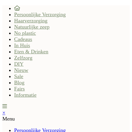
Persoonlijke Verzorging
Haarverzorging
Natuurlijke zeep
No plastic
Cadeaus
In Huis
Eten & Drinken
Zelfzorg
DIY
Nieuw
Sale
Blog
Fairs
Informatie
×
Menu
Persoonlijke Verzorging