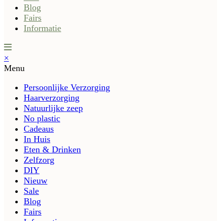
Blog
Fairs
Informatie
×
Menu
Persoonlijke Verzorging
Haarverzorging
Natuurlijke zeep
No plastic
Cadeaus
In Huis
Eten & Drinken
Zelfzorg
DIY
Nieuw
Sale
Blog
Fairs