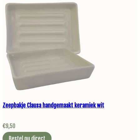
Zeepbakje Clausa handgemaakt keramiek wit
€
9,50
Bestel nu direct