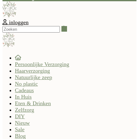
inloggen
Zoeken
Persoonlijke Verzorging
Haarverzorging
Natuurlijke zeep
No plastic
Cadeaus
In Huis
Eten & Drinken
Zelfzorg
DIY
Nieuw
Sale
Blog