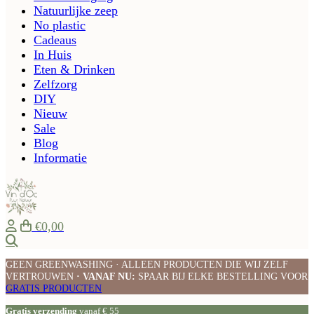
Natuurlijke zeep
No plastic
Cadeaus
In Huis
Eten & Drinken
Zelfzorg
DIY
Nieuw
Sale
Blog
Informatie
€0,00
Zoeken
GEEN GREENWASHING · ALLEEN PRODUCTEN DIE WIJ ZELF
VERTROUWEN
· VANAF NU:
SPAAR BIJ ELKE BESTELLING VOOR
GRATIS PRODUCTEN
Gratis verzending
vanaf € 55