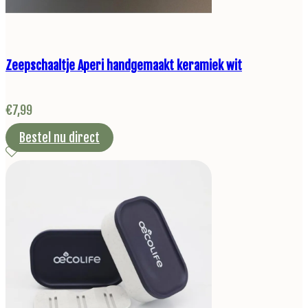
Zeepschaaltje Aperi handgemaakt keramiek wit
€
7,99
Bestel nu direct