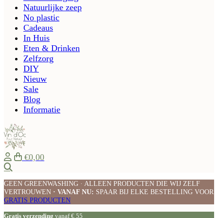
Natuurlijke zeep
No plastic
Cadeaus
In Huis
Eten & Drinken
Zelfzorg
DIY
Nieuw
Sale
Blog
Informatie
€0,00
Zoeken
GEEN GREENWASHING · ALLEEN PRODUCTEN DIE WIJ ZELF
VERTROUWEN
· VANAF NU:
SPAAR BIJ ELKE BESTELLING VOOR
GRATIS PRODUCTEN
Gratis verzending
vanaf € 55