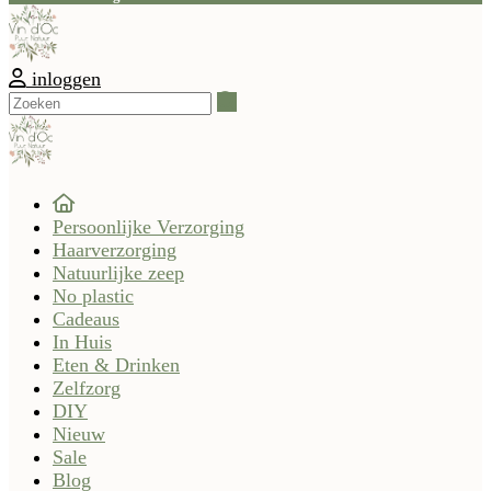
inloggen
Zoeken
Persoonlijke Verzorging
Haarverzorging
Natuurlijke zeep
No plastic
Cadeaus
In Huis
Eten & Drinken
Zelfzorg
DIY
Nieuw
Sale
Blog